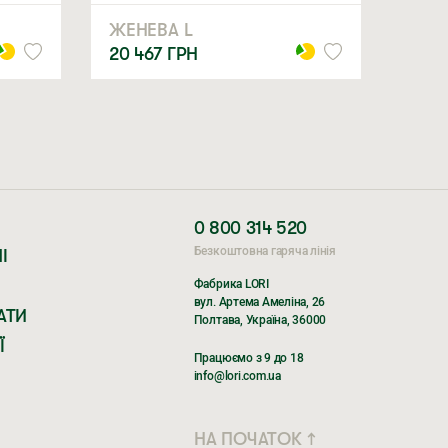
ЖЕНЕВА L
20 467
ГРН
0 800 314 520
Безкоштовна гаряча лінія
І
Фабрика LORI
вул. Артема Амеліна, 26
АТИ
Полтава, Україна, 36000
Ї
Працюємо з 9 до 18
info@lori.com.ua
НА ПОЧАТОК ↑