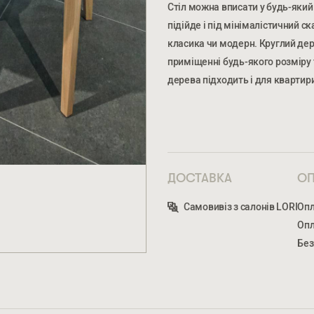
Стіл можна вписати у будь-який 
підійде і під мінімалістичний ск
класика чи модерн. Круглий дер
приміщенні будь-якого розміру 
дерева підходить і для квартири
ПРАЦЬОВУЄТЬСЯ.
ПРАЦЬОВУЄТЬСЯ.
ВВЕДІТЬ ВАШЕ ПРІЗВИЩЕ ТА ІМ’Я *
НО
ОТЯГОМ РОБОЧОГО ДНЯ.
ОТЯГОМ РОБОЧОГО ДНЯ.
ВВЕДІТЬ ВАШЕ ПРІЗВИЩЕ ТА ІМ’Я *
ДОСТАВКА
ОП
ВКАЖІТЬ
КІЛЬКІСТЬ ТА ОСОБЛИВІ ПОБАЖАННЯ
Самовивіз з салонів LORI
Опл
Опл
Без
* — обов’язкові поля
СТАТИ ПАРТНЕРОМ
Натискаючи ви автоматично погод