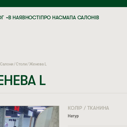
ОГ
В НАЯВНОСТІ
ПРО НАС
МАПА САЛОНІВ
Салони
Столи
Женева L
НЕВА L
КОЛІР / ТКАНИНА
Натур