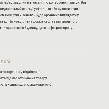
інтер’єр завдяки різноманіттю кольорової палітри. Він
андинавський стиль, і у вітальню або кухню в стилі
ев’яний стіл «Женева» буде органічно виглядати у
та конфігурації. Така форма стола з натурального
 чи приватного будинку, і для кафе, ресторану.
МЕР ТЕЛЕФОНУ *
НОМЕР ТЕЛЕФОНУ *
ЛАТА
ата карткою у відділенні
ата під час отримання товару
готівковими для юридичних осіб
жуєтеся на обробку персональних даних