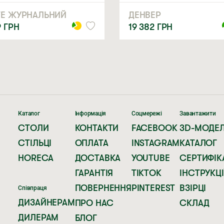
ТЕ ЖУРНАЛЬНИЙ
ДЕНВЕР
9
ГРН
19 382
ГРН
Каталог
Інформація
Соцмережі
Завантажити
СТОЛИ
КОНТАКТИ
FACEBOOK
3D-МОДЕЛ
СТІЛЬЦІ
ОПЛАТА
INSTAGRAM
КАТАЛОГ
HORECA
ДОСТАВКА
YOUTUBE
СЕРТИФІК
ГАРАНТІЯ
TIKTOK
ІНСТРУКЦІ
ПОВЕРНЕННЯ
PINTEREST
ВЗІРЦІ
Співпраця
ДИЗАЙНЕРАМ
ПРО НАС
СКЛАД
ДИЛЕРАМ
БЛОГ