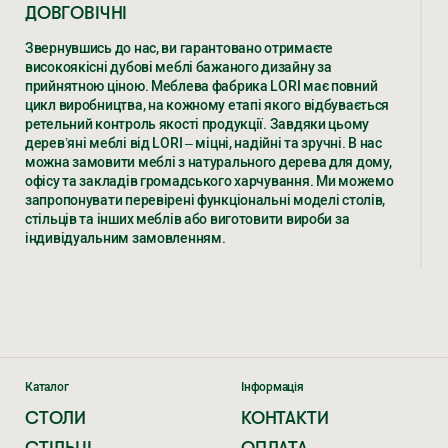
ДОВГОВІЧНІ
Звернувшись до нас, ви гарантовано отримаєте
високоякісні дубові меблі бажаного дизайну за
прийнятною ціною. Меблева фабрика LORI має повний
цикл виробництва, на кожному етапі якого відбувається
ретельний контроль якості продукції. Завдяки цьому
дерев’яні меблі від LORI – міцні, надійні та зручні. В нас
можна замовити меблі з натурального дерева для дому,
офісу та закладів громадського харчування. Ми можемо
запропонувати перевірені функціональні моделі столів,
стільців та інших меблів або виготовити вироби за
індивідуальним замовленням.
ДЕРЕВ’ЯНІ МЕБЛІ – РІЗНОВИДИ,
ХАРАКТЕРИСТИКИ, ЦІНИ ВІД ВИРОБНИКА
LORI
Уже не одне десятиліття ми виготовляємо елітні меблі з
дерева дуба за доступною ціною. Численні клієнти в
Каталог
Інформація
Україні та країнах ЄС замовляють у нас.
СТОЛИ
КОНТАКТИ
ЕКСКЛЮЗИВНІ ДЕРЕВ’ЯНІ МЕБЛІ
СТІЛЬЦІ
ОПЛАТА