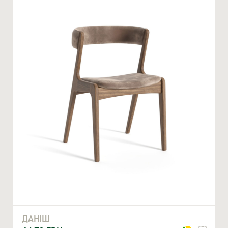
Ми відкриті для співпраці з компаніями, які займаються
облаштуванням житлової та комерційної нерухомості
ВВЕДІТЬ ВАШЕ ПРІЗВИЩЕ ТА ІМ’Я *
ДАНІШ
НОМЕР ТЕЛЕФОНУ *