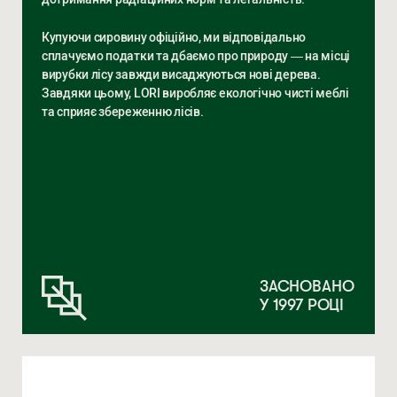
Купуючи сировину офіційно, ми відповідально
сплачуємо податки та дбаємо про природу — на місці
вирубки лісу завжди висаджуються нові дерева.
Завдяки цьому, LORI виробляє екологічно чисті меблі
та сприяє збереженню лісів.
ЗАСНОВАНО
У 1997 РОЦІ