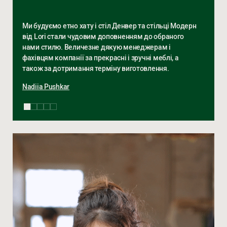
Ми будуємо етно хату і стіл Денвер та стільці Модерн
від Lori стали чудовим доповненням до обраного
нами стилю. Величезне дякую менеджерам і
фахівцям компанії за прекрасні і зручні меблі, а
також за дотримання терміну виготовлення.
Nadiia Pushkar