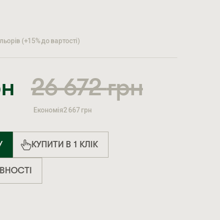
ьорів (+15% до вартості)
рн
26 672
грн
Економія
2 667
грн
У
КУПИТИ В 1 КЛІК
ЯВНОСТІ