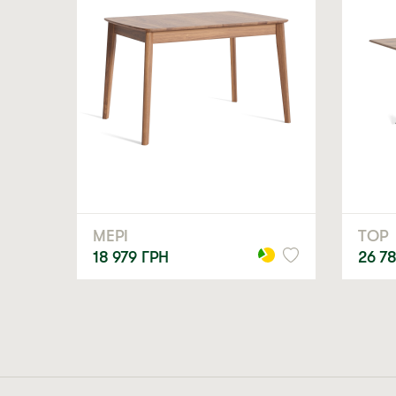
дубового кухонного стола надійно зафіксовані, що гаран
4. Універсальний стиль
Завдяки мінімалістичному дизайну та природному кольо
Ідеї для інтеграції дубового столу «Смарт» в різні стилі.
Коли йдеться про дубовий стіл на кухню, згадайте про і
вподобання нашому менеджерові. Він обов’язково допо
Якщо досі вагаєтеся, чи варто купити стіл дубовий, ча
стане центром теплих розмов та смачної їжі.
МЕРІ
ТОР
У нашому магазині ви знайдете дубові столи кухонні та
18 979
ГРН
26 7
Підсумовуючи, столи дубові для вітальні — це поєднан
для вашого дому. І вони будуть приносити радість вашій