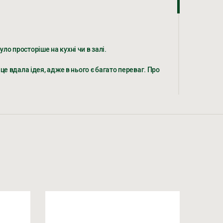
жуєтеся на обробку персональних даних
о просторіше на кухні чи в залі.
це вдала ідея, адже в нього є багато переваг. Про
 на обробку персональних даних
о місця, але при цьому залишається комфортним
н, вологи та механічних пошкоджень.
о можна розгорнути. При цьому всі деталі