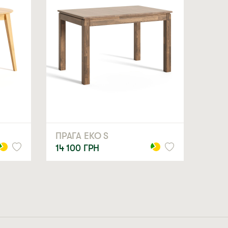
класичного, модерного або лофт-стилю.
сався в нього, розкажіть трохи про свій дім і
ої кімнати. Він додасть вашому інтер’єру шарму і
ПРАГА ЕКО S
а сайті.
14 100
ГРН
а LORI допоможе створити дійсно унікальні меблі