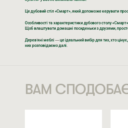
Це дубовий стіл «Смарт», який допоможе керувати прос
СМАРТ
Особливості та характеристики дубового столу «Смарт
24 005
ГРН
Щоб влаштувати домашні посиденьки з друзями, просто р
26 672
ГРН
Дерев’яні меблі — це ідеальний вибір для тих, хто ціну
них розповідаємо далі.
Поки ви очікуєте, перегляньте наші соцмережі
Поки ви очікуєте, перегляньте наші соцмережі
TIKTOK
TIK TOK
INSTAGRAM
INSTAGRAM
FACEBOOK
FACEBOOK
YOUTU
YOUTU
Переваги дубового столу «Смарт»
1. Компактність
У невеликих квартирах або кухнях важливо раціонально
для щоденного використання.
ВАМ СПОДОБА
2. Натуральне дерево
Наші столи «Смарт» виготовлені із масиву дуба, що є од
3. Надійний механізм трансформації
Розкладний механізм простий у використанні — потягніт