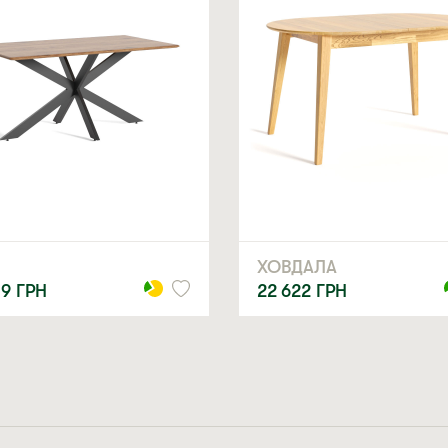
тує стабільність конструкції.
ру дуба, стіл має гармонійний вигляд в інтер’єрі скандинавського, 
нтер’єр дому і мету покупки. Якщо хочете, щоб «Смарт» гармонійно впи
може підібрати потрібне покриття та колір.
с розвіяти ваші сумніви. «Смарт» стане справжньою родзинкою будь-як
ХОВДАЛА
 столи журнальні за різною ціною — запрошуємо у категорію «Столи» н
89
ГРН
22 622
ГРН
ня краси, функціональності та виразного дизайну. Професійна команд
 родині багато років!