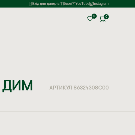
Вхід для дилерів
Блог
YouTube
Instagram
0
0
 ДИМ
АРТИКУЛ 86324308C00