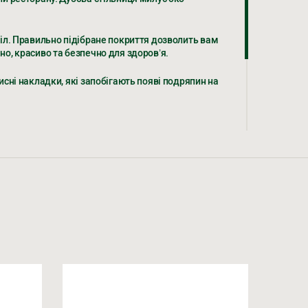
стіл. Правильно підібране покриття дозволить вам
но, красиво та безпечно для здоров’я.
жуєтеся на обробку персональних даних
исні накладки, які запобігають появі подряпин на
 на обробку персональних даних
а дерев’яні столи у ресторанах чи для фарбування
 фінішної обробки – виконуються нашими власними
 впевненістю гарантувати найвищу якість своєї