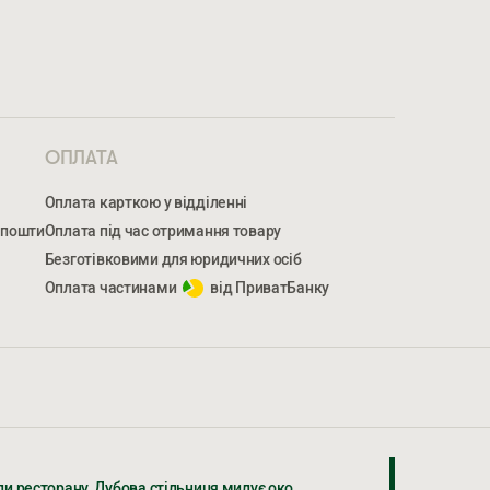
ОПЛАТА
Оплата карткою у відділенні
 пошти
Оплата під час отримання товару
Безготівковими для юридичних осіб
Оплата частинами
від ПриватБанку
МЕР ТЕЛЕФОНУ *
НОМЕР ТЕЛЕФОНУ *
ли ресторану. Дубова стільниця милує око