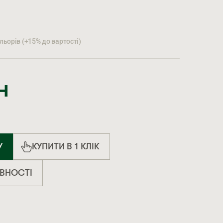
ьорів (+15% до вартості)
н
У
КУПИТИ В 1 КЛІК
ЯВНОСТІ