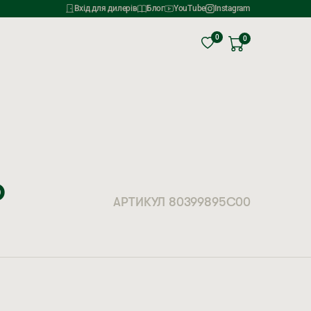
Вхід для дилерів
Блог
YouTube
Instagram
0
0
Р
АРТИКУЛ 80399895C00