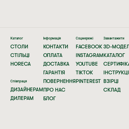
Каталог
Інформація
Соцмережі
Завантажити
СТОЛИ
КОНТАКТИ
FACEBOOK
3D-МОДЕЛ
СТІЛЬЦІ
ОПЛАТА
INSTAGRAM
КАТАЛОГ
HORECA
ДОСТАВКА
YOUTUBE
СЕРТИФІК
ГАРАНТІЯ
TIKTOK
ІНСТРУКЦІ
ПОВЕРНЕННЯ
PINTEREST
ВЗІРЦІ
Співпраця
ДИЗАЙНЕРАМ
ПРО НАС
СКЛАД
ДИЛЕРАМ
БЛОГ