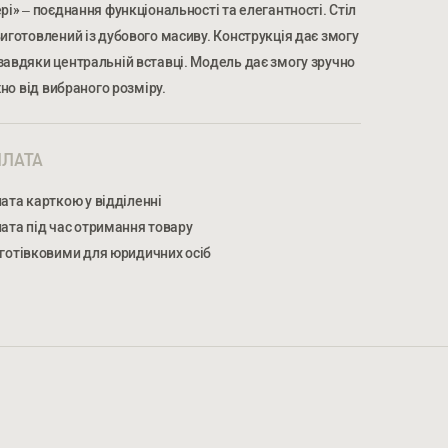
рі» – поєднання функціональності та елегантності. Стіл
виготовлений із дубового масиву. Конструкція дає змогу
завдяки центральній вставці. Модель дає змогу зручно
жно від вибраного розміру.
МЕР ТЕЛЕФОНУ *
ЛАТА
ата карткою у відділенні
НОМЕР ТЕЛЕФОНУ *
ата під час отримання товару
готівковими для юридичних осіб
жуєтеся на обробку персональних даних