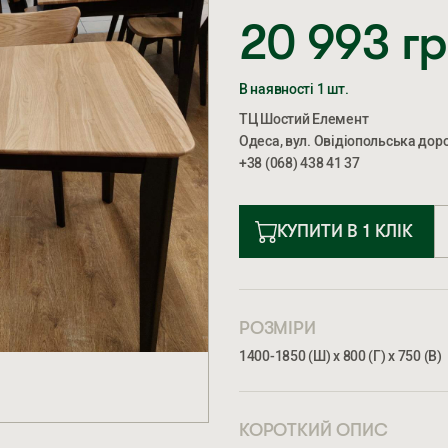
20 993
г
В наявності 1 шт.
ТЦ Шостий Елемент
Одеса, вул. Овідіопольська доро
+38 (068) 438 41 37
КУПИТИ В 1 КЛІК
РОЗМІРИ
1400-1850 (Ш) х 800 (Г) х 750 (В)
КОРОТКИЙ ОПИС