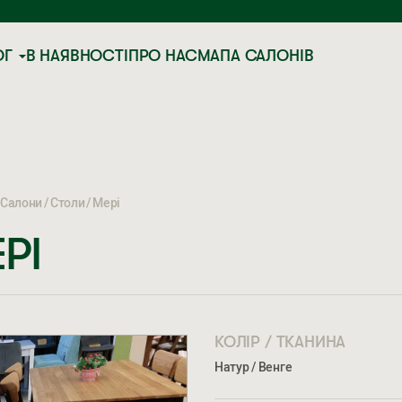
ОГ
В НАЯВНОСТІ
ПРО НАС
МАПА САЛОНІВ
Салони
Столи
Мері
РІ
КОЛІР / ТКАНИНА
Натур / Венге