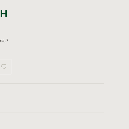
рн
га, 7