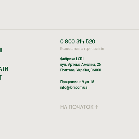
0 800 314 520
Безкоштовна гаряча лінія
І
Фабрика LORI
вул. Артема Амеліна, 26
АТИ
Полтава, Україна, 36000
Ї
Працюємо з 9 до 18
info@lori.com.ua
НА ПОЧАТОК ↑