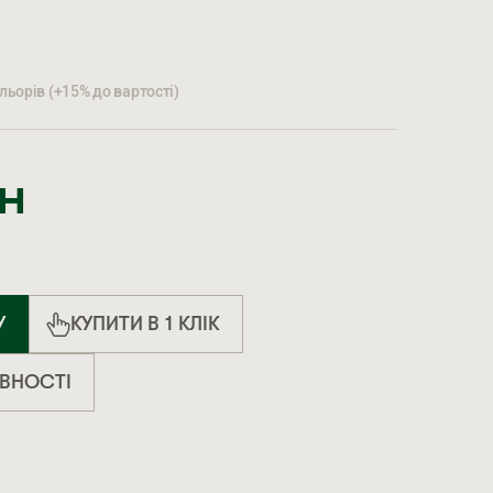
ьорів (+15% до вартості)
н
У
КУПИТИ В 1 КЛІК
ЯВНОСТІ