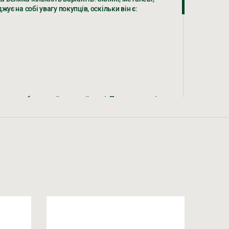
ує на собі увагу покупців, оскільки він є:
жуєтеся на обробку персональних даних
 на обробку персональних даних
ли для будь-якої сучасної кухні. Проте, перш ніж
міщень, оскільки мають досить компактний вигляд,
и. Такий варіант можна поставити як посередині
ють кутів, що підвищує комфорт і робить
и. Дубовий розкладний стіл можна придбати як
для власників невеликих квартир.