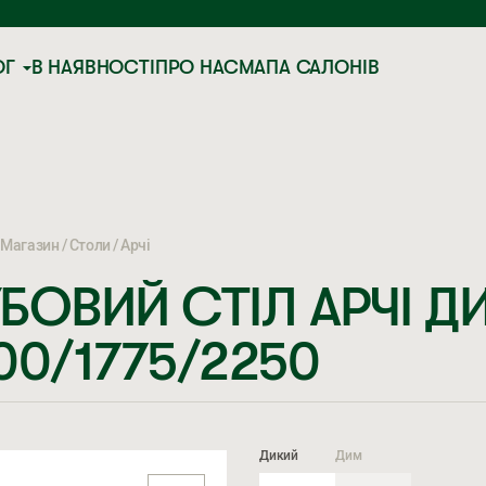
ОГ
В НАЯВНОСТІ
ПРО НАС
МАПА САЛОНІВ
Магазин
Столи
Арчі
БОВИЙ СТІЛ АРЧІ Д
00/1775/2250
Дикий
Дим