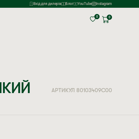
Вхід для дилерів
Блог
YouTube
Instagram
0
0
ИКИЙ
АРТИКУЛ 80103409C00