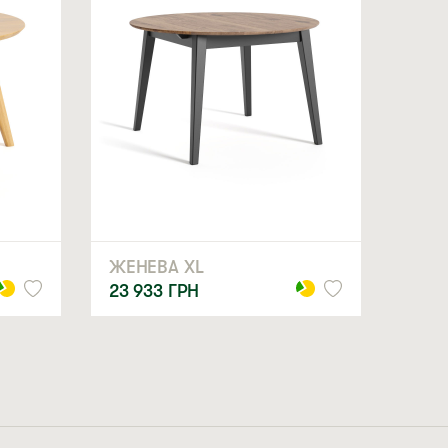
ї конструкції простий і надійний, що робить
цю модель.
ЖЕНЕВА XL
 дерев’яні меблі на кухню, важливо зробити
23 933
ГРН
ня дорослої людини одне посадкове місце має
фортною та зручною.