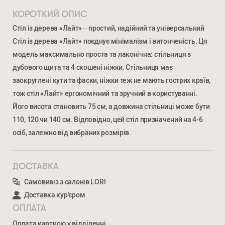
КОРОТКИЙ ОПИС
Стіл із дерева «Лайт» – простий, надійний та універсальний
Стіл із дерева «Лайт» поєднує мінімалізм і витонченість. Ця
модель максимально проста та лаконічна: стільниця з
дубового щита та 4 скошені ніжки. Стільниця має
заокруглені кути та фаски, ніжки теж не мають гострих країв,
тож стіл «Лайт» ергономічний та зручний в користуванні.
Його висота становить 75 см, а довжина стільниці може бути
110, 120 чи 140 см. Відповідно, цей стіл призначений на 4-6
осіб, залежно від вибраних розмірів.
Ми відкриті для співпраці з компаніями, які займаються
облаштуванням житлової та комерційної нерухомості
ДОСТАВКА
Самовивіз з салонів LORI
ВВЕДІТЬ ВАШЕ ПРІЗВИЩЕ ТА ІМ’Я *
Доставка кур'єром
ОПЛАТА
ЛАЙТ
Оплата карткою у відділенні