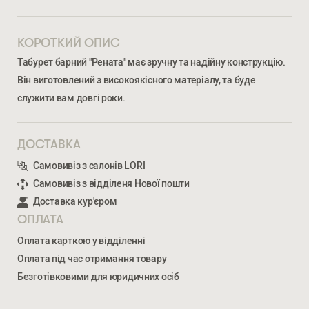
КОРОТКИЙ ОПИС
Табурет барний "Рената" має зручну та надійну конструкцію.
Він виготовлений з високоякісного матеріалу, та буде
служити вам довгі роки.
ДОСТАВКА
Самовивіз з салонів LORI
Ми відкриті для співпраці з компаніями, які займаються
облаштуванням житлової та комерційної нерухомості
Самовивіз з відділеня Нової пошти
Доставка кур'єром
ОПЛАТА
ВВЕДІТЬ ВАШЕ ПРІЗВИЩЕ ТА ІМ’Я *
Оплата карткою у відділенні
Оплата під час отримання товару
РЕНАТА БАРНИЙ
3 117
ГРН
Безготівковими для юридичних осіб
НОМЕР ТЕЛЕФОНУ *