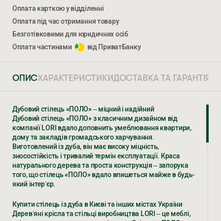
Оплата карткою у відділенні
Оплата під час отримання товару
Безготівковими для юридичних осіб
Ми відкриті для співпраці з компаніями, які займаються
облаштуванням житлової та комерційної нерухомості
Оплата частинами
від ПриватБанку
ОПИС
ХАРАКТЕРИСТИКИ
ДОСТАВКА ТА ГАРАНТІЯ
ВВЕДІТЬ ВАШЕ ПРІЗВИЩЕ ТА ІМ’Я *
ПОЛО
4 054
ГРН
Дубовий стілець «ПОЛО» – міцний і надійний
Дубовий стілець «ПОЛО» з класичним дизайном від
НОМЕР ТЕЛЕФОНУ *
компанії LORI вдало доповнить умеблювання квартири,
ВВЕДІТЬ ВАШЕ ПРІЗВИЩЕ ТА ІМ’Я *
дому та закладів громадського харчування.
Виготовлений із дуба, він має високу міцність,
зносостійкість і тривалий термін експлуатації. Краса
натурального дерева та проста конструкція – запорука
того, що стілець «ПОЛО» вдало впишеться майже в будь-
НОМЕР ТЕЛЕФОНУ *
який інтер’єр.
СТАТИ ПАРТНЕРОМ
* — обов’язкові поля
Купити стілець із дуба в Києві та інших містах України
Дерев’яні крісла та стільці виробництва LORI – це меблі,
Натискаючи ви автоматично погоджуєтеся на обробку