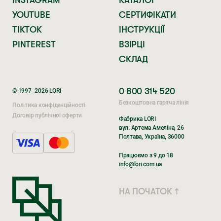
YOUTUBE
СЕРТИФІКАТИ
TIKTOK
ІНСТРУКЦІЇ
PINTEREST
ВЗІРЦІ
СКЛАД
0 800 314 520
© 1997–2026 LORI
Безкоштовна гаряча лінія
Політика конфіденційності
Договір публічної оферти
Фабрика LORI
вул. Артема Амеліна, 26
Полтава, Україна, 36000
Поки ви очікуєте,
Поки ви очікуєте,
Працюємо з 9 до 18
перегляньте наші соцмережі
перегляньте наші соцмережі
info@lori.com.ua
TIKTOK
TIK TOK
НА ПОЧАТОК ↑
INSTAGRAM
INSTAGRAM
FACEBOOK
FACEBOOK