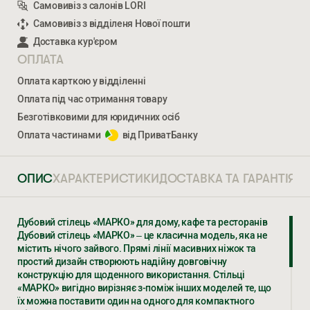
Самовивіз з салонів LORI
Самовивіз з відділеня Нової пошти
Доставка кур'єром
ОПЛАТА
Оплата карткою у відділенні
Оплата під час отримання товару
Безготівковими для юридичних осіб
Оплата частинами
від ПриватБанку
ОПИС
ХАРАКТЕРИСТИКИ
ДОСТАВКА ТА ГАРАНТІЯ
Дубовий стілець «МАРКО» для дому, кафе та ресторанів
Дубовий стілець «МАРКО» – це класична модель, яка не
Ми відкриті для співпраці з компаніями, які займаються
містить нічого зайвого. Прямі лінії масивних ніжок та
облаштуванням житлової та комерційної нерухомості
простий дизайн створюють надійну довговічну
конструкцію для щоденного використання. Стільці
«МАРКО» вигідно вирізняє з-поміж інших моделей те, що
ВВЕДІТЬ ВАШЕ ПРІЗВИЩЕ ТА ІМ’Я *
їх можна поставити один на одного для компактного
МАРКО