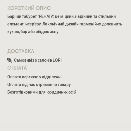
КОРОТКИЙ ОПИС
Барний табурет "РЕНАТА" це міцний, надійний та стильний
елемент інтер'єру. Лаконічний дизайн гармонійно доповнить
кухню, бар або обідню зону.
ДОСТАВКА
Ми відкриті для співпраці з компаніями, які займаються
Самовивіз з салонів LORI
облаштуванням житлової та комерційної нерухомості
ОПЛАТА
Оплата карткою у відділенні
ВВЕДІТЬ ВАШЕ ПРІЗВИЩЕ ТА ІМ’Я *
Оплата під час отримання товару
Безготівковими для юридичних осіб
РЕНАТА БАРНИЙ
3 117
ГРН
НОМЕР ТЕЛЕФОНУ *
ВВЕДІТЬ ВАШЕ ПРІЗВИЩЕ ТА ІМ’Я *