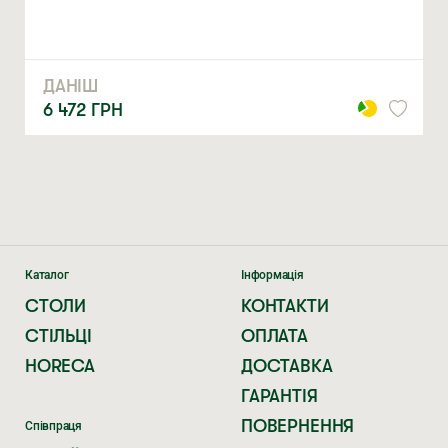
Натискаючи ви автоматично погоджуєтеся на обробку
персональних даних
ДАНІШ
6 472
ГРН
Каталог
Інформація
СТОЛИ
КОНТАКТИ
СТІЛЬЦІ
ОПЛАТА
HORECA
ДОСТАВКА
ГАРАНТІЯ
ПОВЕРНЕННЯ
Співпраця