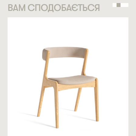
ВАМ СПОДОБАЄТЬСЯ
СТАТИ ПАРТНЕРОМ
* — обов’язкові поля
НОМЕР ТЕЛЕФОНУ *
Натискаючи ви автоматично погоджуєтеся на обробку
персональних даних
КІЛЬКІСТЬ ТА ОСОБЛИВІ ПОБАЖАННЯ
ЗАМОВИТИ
* — обов’язкові поля