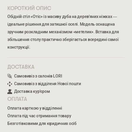
КОРОТКИЙ ОПИС
Обідній стіл «Отіс» із масиву дуба на дерев'яних ніжках —
ідеальне рішення для затишної оселі. Модель оснащена
зручним розкладним механізмом «метелик». Вставка для
збільшення столу практично зберігається всередині самої
конструкції.
ДОСТАВКА
Ми відкриті для співпраці з компаніями, які займаються
Самовивіз з салонів LORI
облаштуванням житлової та комерційної нерухомості
Самовивіз з відділеня Нової пошти
Доставка кур'єром
ОПЛАТА
ВВЕДІТЬ ВАШЕ ПРІЗВИЩЕ ТА ІМ’Я *
Оплата карткою у відділенні
ОТІС
Оплата під час отримання товару
38 089
ГРН
Безготівковими для юридичних осіб
НОМЕР ТЕЛЕФОНУ *