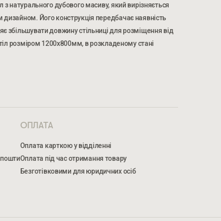
л з натурального дубового масиву, який вирізняється
м дизайном. Його конструкція передбачає наявність
яє збільшувати довжину стільниці для розміщення від
 стіл розміром 1200х800мм, в розкладеному стані
МЕР ТЕЛЕФОНУ *
НОМЕР ТЕЛЕФОНУ *
ОПЛАТА
Оплата карткою у відділенні
 пошти
Оплата під час отримання товару
Безготівковими для юридичних осіб
жуєтеся на обробку персональних даних