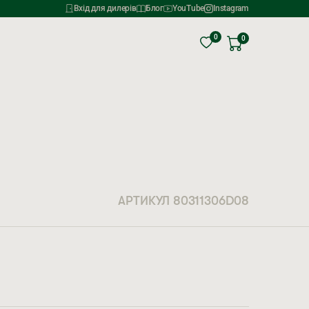
Вхід для дилерів
Блог
YouTube
Instagram
0
0
АРТИКУЛ 80311306D08