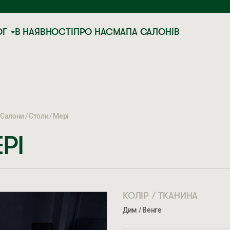
ОГ
В НАЯВНОСТІ
ПРО НАС
МАПА САЛОНІВ
Салони
Столи
Мері
РІ
КОЛІР / ТКАНИНА
Дим / Венге