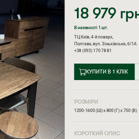
18 979
гр
В наявності 1 шт.
ТЦ Київ, 4-й поверх,
Полтава, вул. Зіньківська, 6/1А
+38 (093) 170 78 81
КУПИТИ В 1 КЛІК
РОЗМІРИ
1200-1600 (Ш) х 800 (Г) х 750 (В)
КОРОТКИЙ ОПИС