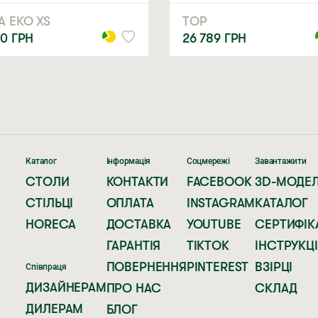
А ЕКО XS
ТОР
00
ГРН
26 789
ГРН
Каталог
Інформація
Соцмережі
Завантажити
СТОЛИ
КОНТАКТИ
FACEBOOK
3D-МОДЕЛ
СТІЛЬЦІ
ОПЛАТА
INSTAGRAM
КАТАЛОГ
HORECA
ДОСТАВКА
YOUTUBE
СЕРТИФІК
ГАРАНТІЯ
TIKTOK
ІНСТРУКЦІ
ПОВЕРНЕННЯ
PINTEREST
ВЗІРЦІ
Співпраця
ДИЗАЙНЕРАМ
ПРО НАС
СКЛАД
ДИЛЕРАМ
БЛОГ