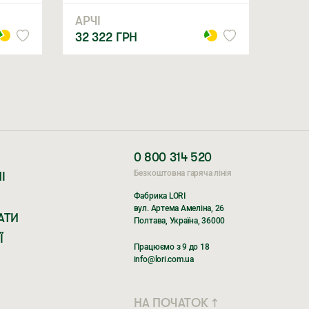
АРЧІ
32 322
ГРН
0 800 314 520
Безкоштовна гаряча лінія
І
Фабрика LORI
вул. Артема Амеліна, 26
АТИ
Полтава, Україна, 36000
Ї
Працюємо з 9 до 18
info@lori.com.ua
НА ПОЧАТОК ↑