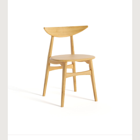
СТАТИ ПАРТНЕРОМ
* — обов’язкові поля
НОМЕР ТЕЛЕФОНУ *
Натискаючи ви автоматично погоджуєтеся на обробку
персональних даних
КІЛЬКІСТЬ ТА ОСОБЛИВІ ПОБАЖАННЯ
ЗАМОВИТИ
* — обов’язкові поля