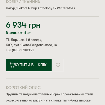
КОЛІР / ТКАНИНА
Натур / Dekora Group Anthology 12 Winter Moss
6 934
грн
В наявності 4 шт.
ТЦ Даринок, 1-й поверх,
Київ, вул. Якова Гніздовського, 1а
+38 (093) 170 83 23
КУПИТИ В 1 КЛІК
КОРОТКИЙ ОПИС
Зручний та надійний стілець «Лора» спроектований стати
окрасою вашої оселі. Вигнута спинка та глибоке широке