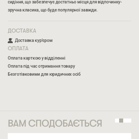
сидіння, що забезпечує достатньо місця для відпочинку-
зручна класика, що буде популярної завжди.
ДОСТАВКА
Доставка кур'єром
ОПЛАТА
Ми відкриті для співпраці з компаніями, які займаються
облаштуванням житлової та комерційної нерухомості
Оплата карткою у відділенні
Оплата під час отримання товару
Безготівковими для юридичних осіб
ВВЕДІТЬ ВАШЕ ПРІЗВИЩЕ ТА ІМ’Я *
ЛОРА
6 934
ГРН
НОМЕР ТЕЛЕФОНУ *
ВАМ СПОДОБАЄТЬСЯ
ВВЕДІТЬ ВАШЕ ПРІЗВИЩЕ ТА ІМ’Я *