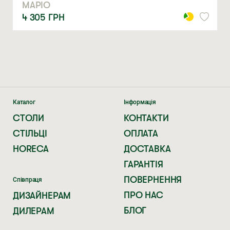
МАРІО
Натискаючи ви автоматично погоджуєтеся на обробку
персональних даних
4 305
ГРН
Каталог
Інформація
СТОЛИ
КОНТАКТИ
СТІЛЬЦІ
ОПЛАТА
HORECA
ДОСТАВКА
ГАРАНТІЯ
ПОВЕРНЕННЯ
Співпраця
ПРО НАС
ДИЗАЙНЕРАМ
БЛОГ
ДИЛЕРАМ