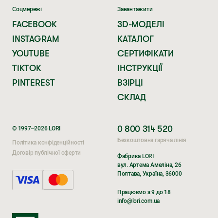
Соцмережі
Завантажити
FACEBOOK
3D-МОДЕЛІ
INSTAGRAM
КАТАЛОГ
YOUTUBE
СЕРТИФІКАТИ
TIKTOK
ІНСТРУКЦІЇ
PINTEREST
ВЗІРЦІ
СКЛАД
0 800 314 520
© 1997–2026 LORI
Безкоштовна гаряча лінія
Політика конфіденційності
Договір публічної оферти
Фабрика LORI
вул. Артема Амеліна, 26
Полтава, Україна, 36000
Поки ви очікуєте,
Поки ви очікуєте,
Працюємо з 9 до 18
перегляньте наші соцмережі
перегляньте наші соцмережі
info@lori.com.ua