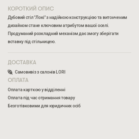
КОРОТКИЙ ОПИС
Дубовий стіл "Локі" з надійною конструкцією та витонченим
дизайном стане ключовим атрибутом вашої оселі.
Продуманий розкладний механізм дає змогу зберігати
вставку під стільницею.
ДОСТАВКА
Ми відкриті для співпраці з компаніями, які займаються
Самовивіз з салонів LORI
облаштуванням житлової та комерційної нерухомості
ОПЛАТА
Оплата карткою у відділенні
ВВЕДІТЬ ВАШЕ ПРІЗВИЩЕ ТА ІМ’Я *
Оплата під час отримання товару
Безготівковими для юридичних осіб
ЛОКІ S
27 453
ГРН
НОМЕР ТЕЛЕФОНУ *