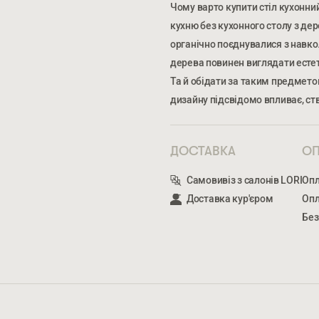
Чому варто купити стіл кухонн
кухню без кухонного столу з де
органічно поєднувалися з навкол
дерева повинен виглядати есте
Та й обідати за таким предмето
ПРАЦЬОВУЄТЬСЯ.
ПРАЦЬОВУЄТЬСЯ.
ВВЕДІТЬ ВАШЕ ПРІЗВИЩЕ ТА ІМ’Я *
НО
дизайну підсвідомо впливає, ст
ОТЯГОМ РОБОЧОГО ДНЯ.
ОТЯГОМ РОБОЧОГО ДНЯ.
ДОСТАВКА
ОП
ВВЕДІТЬ ВАШЕ ПРІЗВИЩЕ ТА ІМ’Я *
Самовивіз з салонів LORI
Опл
ВКАЖІТЬ
КІЛЬКІСТЬ ТА ОСОБЛИВІ ПОБАЖАННЯ
Доставка кур'єром
Опл
Без
* — обов’язкові поля
СТАТИ ПАРТНЕРОМ
Натискаючи ви автоматично погод