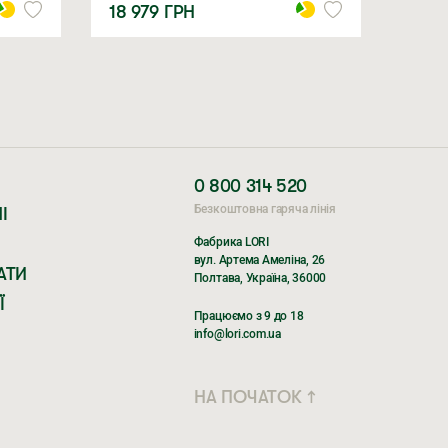
18 979
ГРН
0 800 314 520
Безкоштовна гаряча лінія
І
Фабрика LORI
вул. Артема Амеліна, 26
АТИ
Полтава, Україна, 36000
Ї
Працюємо з 9 до 18
info@lori.com.ua
НА ПОЧАТОК ↑