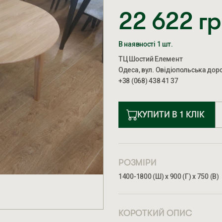
22 622
г
В наявності 1 шт.
ТЦ Шостий Елемент
Одеса, вул. Овідіопольська доро
+38 (068) 438 41 37
КУПИТИ В 1 КЛІК
РОЗМІРИ
1400-1800 (Ш) х 900 (Г) х 750 (В)
КОРОТКИЙ ОПИС