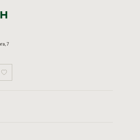
рн
га, 7