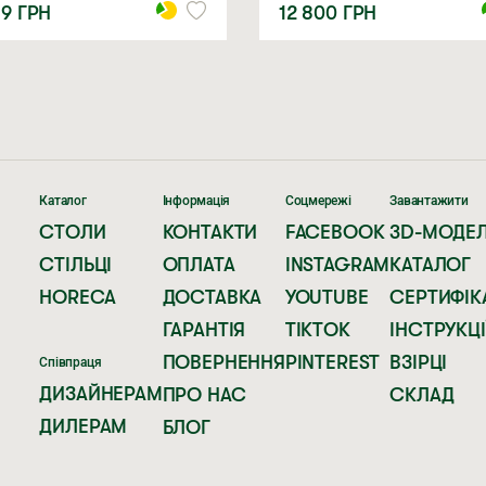
89
ГРН
12 800
ГРН
Каталог
Інформація
Соцмережі
Завантажити
СТОЛИ
КОНТАКТИ
FACEBOOK
3D-МОДЕЛ
СТІЛЬЦІ
ОПЛАТА
INSTAGRAM
КАТАЛОГ
HORECA
ДОСТАВКА
YOUTUBE
СЕРТИФІК
ГАРАНТІЯ
TIKTOK
ІНСТРУКЦІ
ПОВЕРНЕННЯ
PINTEREST
ВЗІРЦІ
Співпраця
ДИЗАЙНЕРАМ
ПРО НАС
СКЛАД
ДИЛЕРАМ
БЛОГ