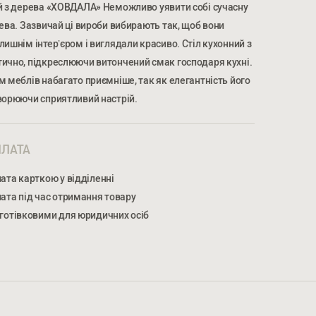
ий з дерева «ХОВДАЛА» Неможливо уявити собі сучасну
рева. Зазвичай ці вироби вибирають так, щоб вони
ишнім інтер’єром і виглядали красиво. Стіл кухонний з
тично, підкреслюючи витончений смак господаря кухні.
м меблів набагато приємніше, так як елегантність його
МЕР ТЕЛЕФОНУ *
ворюючи сприятливий настрій.
ЛАТА
НОМЕР ТЕЛЕФОНУ *
ата карткою у відділенні
ата під час отримання товару
готівковими для юридичних осіб
жуєтеся на обробку персональних даних