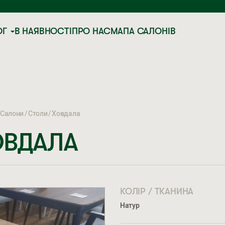
ОГ
В НАЯВНОСТІ
ПРО НАС
МАПА САЛОНІВ
Салони
Столи
Ховдала
ОВДАЛА
КОЛІР / ТКАНИНА
Натур