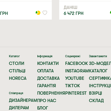
ДАНІШ
ГРН
6 472
ГРН
Каталог
Інформація
Соцмережі
Завантажити
СТОЛИ
КОНТАКТИ
FACEBOOK
3D-МОДЕЛ
СТІЛЬЦІ
ОПЛАТА
INSTAGRAM
КАТАЛОГ
HORECA
ДОСТАВКА
YOUTUBE
СЕРТИФІК
ГАРАНТІЯ
TIKTOK
ІНСТРУКЦІ
ПОВЕРНЕННЯ
PINTEREST
ВЗІРЦІ
Співпраця
ДИЗАЙНЕРАМ
ПРО НАС
СКЛАД
ДИЛЕРАМ
БЛОГ