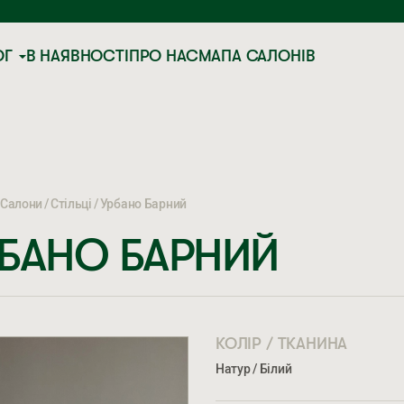
ОГ
В НАЯВНОСТІ
ПРО НАС
МАПА САЛОНІВ
Салони
Стільці
Урбано Барний
БАНО БАРНИЙ
КОЛІР / ТКАНИНА
Натур / Білий