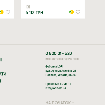
ІЗІ
6 112
ГРН
0 800 314 520
Безкоштовна гаряча лінія
І
Фабрика LORI
вул. Артема Амеліна, 26
АТИ
Полтава, Україна, 36000
Ї
Працюємо з 9 до 18
info@lori.com.ua
НА ПОЧАТОК ↑