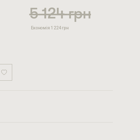
н
5 124
грн
Економія
1 224
грн