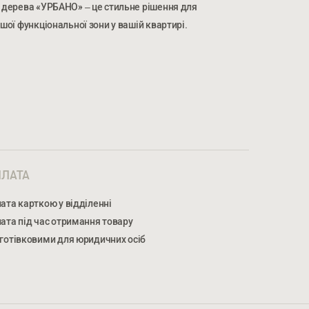
з дерева «УРБАНО» – це стильне рішення для
ншої функціональної зони у вашій квартирі.
МЕР ТЕЛЕФОНУ *
НОМЕР ТЕЛЕФОНУ *
ЛАТА
ата карткою у відділенні
ата під час отримання товару
готівковими для юридичних осіб
жуєтеся на обробку персональних даних