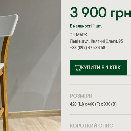
3 900
гр
В наявності 1 шт.
ТЦ MARK
Львів, вул. Княгині Ольги, 95
+38 (097) 475 34 58
КУПИТИ В 1 КЛІК
РОЗМІРИ
420 (Ш) х 460 (Г) х 930 (В)
КОРОТКИЙ ОПИС