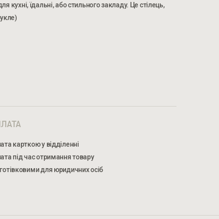
для кухні, їдальні, або стильного закладу. Це стілець,
букле)
МЕР ТЕЛЕФОНУ *
НОМЕР ТЕЛЕФОНУ *
ЛАТА
ата карткою у відділенні
ата під час отримання товару
готівковими для юридичних осіб
жуєтеся на обробку персональних даних