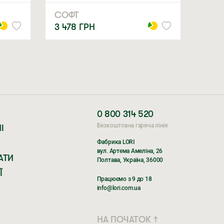
СОФТ
3 478
ГРН
0 800 314 520
Безкоштовна гаряча лінія
І
Фабрика LORI
вул. Артема Амеліна, 26
АТИ
Полтава, Україна, 36000
Ї
Працюємо з 9 до 18
info@lori.com.ua
НА ПОЧАТОК ↑