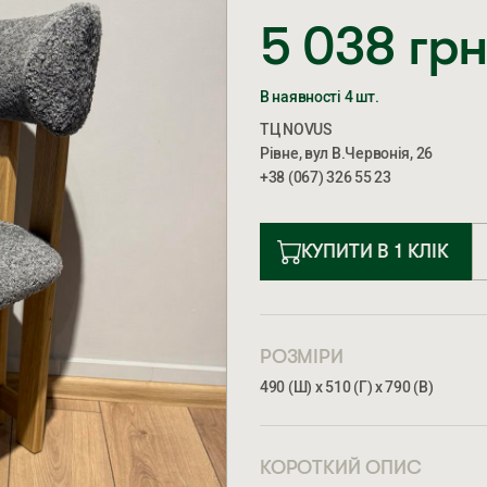
5 038
гр
В наявності 4 шт.
ТЦ NOVUS
Рівне, вул В.Червонія, 26
+38 (067) 326 55 23
КУПИТИ В 1 КЛІК
РОЗМІРИ
490 (Ш) х 510 (Г) х 790 (В)
КОРОТКИЙ ОПИС