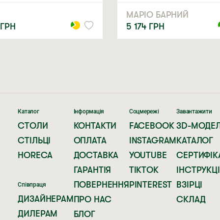
МАРІО БАРНИЙ
ГРН
5 174
ГРН
Каталог
Інформація
Соцмережі
Завантажити
СТОЛИ
КОНТАКТИ
FACEBOOK
3D-МОДЕЛ
СТІЛЬЦІ
ОПЛАТА
INSTAGRAM
КАТАЛОГ
HORECA
ДОСТАВКА
YOUTUBE
СЕРТИФІК
ГАРАНТІЯ
TIKTOK
ІНСТРУКЦІ
ПОВЕРНЕННЯ
PINTEREST
ВЗІРЦІ
Співпраця
ДИЗАЙНЕРАМ
ПРО НАС
СКЛАД
ДИЛЕРАМ
БЛОГ