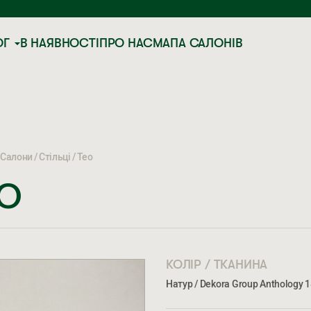
ОГ
В НАЯВНОСТІ
ПРО НАС
МАПА САЛОНІВ
Салони
Стільці
Тео
ЕО
КОЛІР / ТКАНИНА
Натур / Dekora Group Anthology 