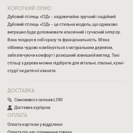
КОРОТКИЙ ОПИС
Дубовий стілець «СІД» – надзвичайно зручний і надійний
Дубовий стілець «СІД» – це стильна модель, що однаково
виграшно буде доповнювати класичний і сучасний інтер’єр.
Вона поєднує в собі красу та функціональність. М’яка
оббивка чудово комбінується з натуральним деревом,
забезпечуючи комфорт і розкішний зовнішній вигляд. Такі
стільці з дерева можна підібрати для вітальні, спальні, кухні-
студії чи дитячої кімнати.
Ми відкриті для співпраці з компаніями, які займаються
облаштуванням житлової та комерційної нерухомості
ДОСТАВКА
Самовивіз з салонів LORI
Доставка кур'єром
ВВЕДІТЬ ВАШЕ ПРІЗВИЩЕ ТА ІМ’Я *
ОПЛАТА
СІД
Оплата карткою у відділенні
4 052
ГРН
Оплата під час отримання товару