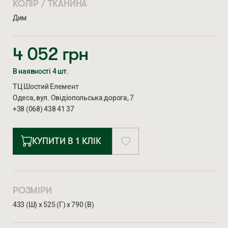
КОЛІР / ТКАНИНА
Дим
4 052
грн
В наявності 4 шт.
ТЦ Шостий Елемент
Одеса, вул. Овідіопольська дорога, 7
+38 (068) 438 41 37
КУПИТИ В 1 КЛІК
РОЗМІРИ
433 (Ш) х 525 (Г) х 790 (В)