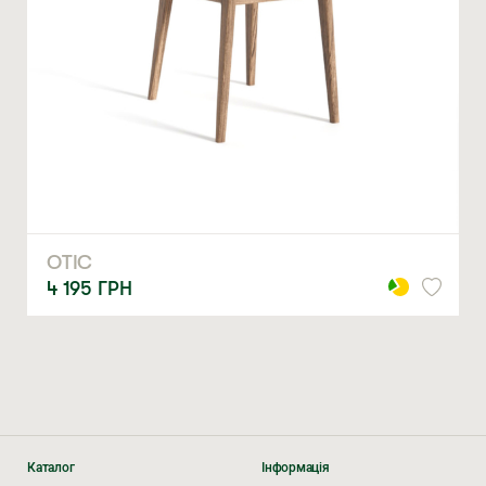
ЗАМОВИТИ
* — обов’язкові поля
Натискаючи ви автоматично погоджуєтеся на обробку
персональних даних
ОТІС
4 195
ГРН
Каталог
Інформація