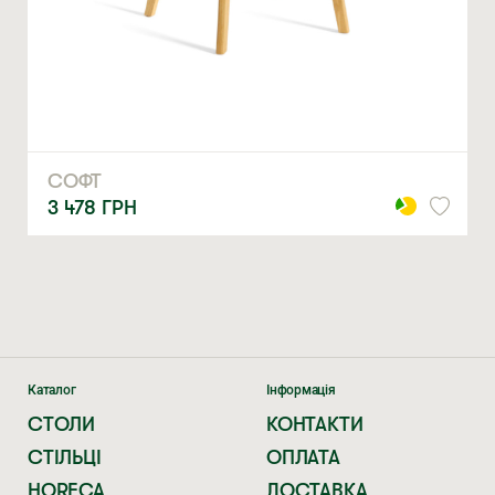
ЗАМОВИТИ
* — обов’язкові поля
Натискаючи ви автоматично погоджуєтеся на обробку
персональних даних
СОФТ
3 478
ГРН
Каталог
Інформація
СТОЛИ
КОНТАКТИ
СТІЛЬЦІ
ОПЛАТА
HORECA
ДОСТАВКА