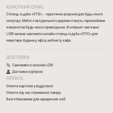
КОРОТКИЙ ОПИС
Стілець із дуба «ОТІС» – практичне рішення для будь-якого
інтер’єру. Меблі з натурального дерева стануть гармонійним
елементом будь-якого приміщення. В інтернет-магазині
LORI можна замовити онлайн стілець із дуба «ОТІС» для
квартири, будинку, офісу, кабінету, кафе.
ДОСТАВКА
Ми відкриті для співпраці з компаніями, які займаються
Самовивіз з салонів LORI
облаштуванням житлової та комерційної нерухомості
Доставка кур'єром
ОПЛАТА
ВВЕДІТЬ ВАШЕ ПРІЗВИЩЕ ТА ІМ’Я *
Оплата карткою у відділенні
Оплата під час отримання товару
ОТІС
Безготівковими для юридичних осіб
4 195
ГРН
НОМЕР ТЕЛЕФОНУ *