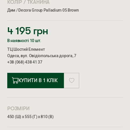
КОЛІР / ТКАНИНА
Дим / Decora Group Palladium 05 Brown
4 195
грн
В наявності 10 шт.
ТЦ Шостий Елемент
Одеса, вул. Овідіопольська дорога, 7
+38 (068) 438 41 37
КУПИТИ В 1 КЛІК
РОЗМІРИ
450 (Ш) х 555 (Г) х 810 (В)