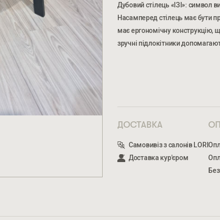
Дубовий стілець «ІЗІ»: символ ви
Насамперед стілець має бути пр
має ергономічну конструкцію, щ
зручні підлокітники допомагаю
ПРАЦЬОВУЄТЬСЯ.
ПРАЦЬОВУЄТЬСЯ.
ВВЕДІТЬ ВАШЕ ПРІЗВИЩЕ ТА ІМ’Я *
НО
ОТЯГОМ РОБОЧОГО ДНЯ.
ОТЯГОМ РОБОЧОГО ДНЯ.
ВВЕДІТЬ ВАШЕ ПРІЗВИЩЕ ТА ІМ’Я *
ДОСТАВКА
ОП
ВКАЖІТЬ
КІЛЬКІСТЬ ТА ОСОБЛИВІ ПОБАЖАННЯ
Самовивіз з салонів LORI
Опл
Доставка кур'єром
Опл
Без
* — обов’язкові поля
СТАТИ ПАРТНЕРОМ
Натискаючи ви автоматично погод