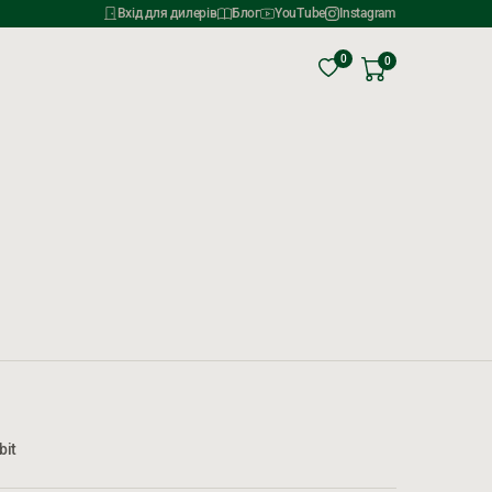
Вхід для дилерів
Блог
YouTube
Instagram
0
0
bit