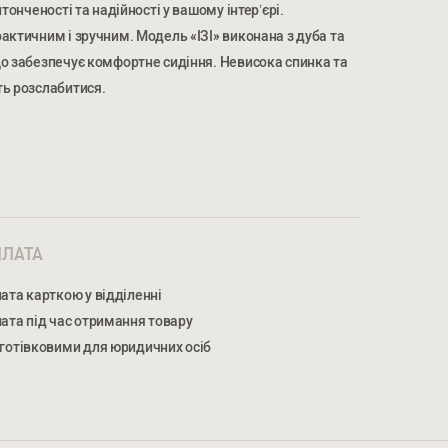
тонченості та надійності у вашому інтер’єрі.
актичним і зручним. Модель «ІЗІ» виконана з дуба та
о забезпечує комфортне сидіння. Невисока спинка та
ть розслабитися.
МЕР ТЕЛЕФОНУ *
НОМЕР ТЕЛЕФОНУ *
ЛАТА
ата карткою у відділенні
ата під час отримання товару
готівковими для юридичних осіб
жуєтеся на обробку персональних даних