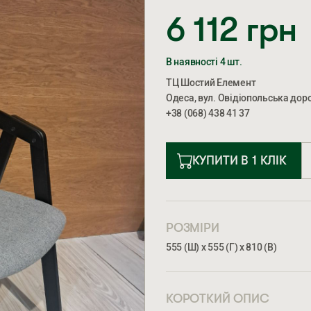
6 112
грн
В наявності 4 шт.
ТЦ Шостий Елемент
Одеса, вул. Овідіопольська доро
+38 (068) 438 41 37
КУПИТИ В 1 КЛІК
РОЗМІРИ
555 (Ш) х 555 (Г) х 810 (В)
КОРОТКИЙ ОПИС