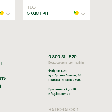
ТЕО
5 038
ГРН
0 800 314 520
Безкоштовна гаряча лінія
І
Фабрика LORI
вул. Артема Амеліна, 26
АТИ
Полтава, Україна, 36000
Ї
Працюємо з 9 до 18
info@lori.com.ua
НА ПОЧАТОК ↑