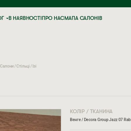
ОГ
В НАЯВНОСТІ
ПРО НАС
МАПА САЛОНІВ
Салони
Стільці
Ізі
КОЛІР / ТКАНИНА
Венге / Decora Group Jazz 07 Rab