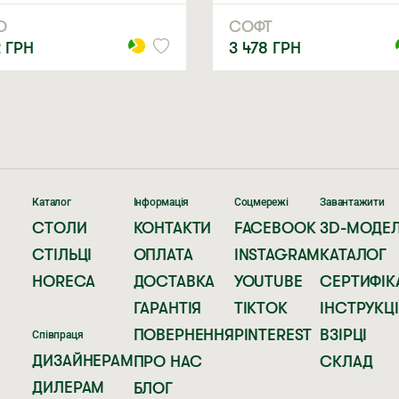
О
СОФТ
2
ГРН
3 478
ГРН
Каталог
Інформація
Соцмережі
Завантажити
СТОЛИ
КОНТАКТИ
FACEBOOK
3D-МОДЕЛ
СТІЛЬЦІ
ОПЛАТА
INSTAGRAM
КАТАЛОГ
HORECA
ДОСТАВКА
YOUTUBE
СЕРТИФІК
ГАРАНТІЯ
TIKTOK
ІНСТРУКЦІ
ПОВЕРНЕННЯ
PINTEREST
ВЗІРЦІ
Співпраця
ДИЗАЙНЕРАМ
ПРО НАС
СКЛАД
ДИЛЕРАМ
БЛОГ