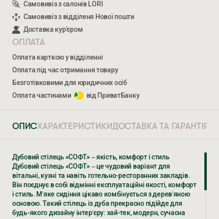
Самовивіз з салонів LORI
Самовивіз з відділеня Нової пошти
Доставка кур'єром
ОПЛАТА
Оплата карткою у відділенні
Оплата під час отримання товару
Безготівковими для юридичних осіб
Оплата частинами
від ПриватБанку
ОПИС
ХАРАКТЕРИСТИКИ
ДОСТАВКА ТА ГАРАНТІЯ
Дубовий стілець «СОФТ» – якість, комфорт і стиль
Дубовий стілець «СОФТ» – це чудовий варіант для
Ми відкриті для співпраці з компаніями, які займаються
вітальні, кухні та навіть готельно-ресторанних закладів.
облаштуванням житлової та комерційної нерухомості
Він поєднує в собі відмінні експлуатаційні якості, комфорт
і стиль. М’яке сидіння цікаво комбінується з дерев’яною
основою. Такий стілець із дуба прекрасно підійде для
ВВЕДІТЬ ВАШЕ ПРІЗВИЩЕ ТА ІМ’Я *
будь-якого дизайну інтер’єру: хай-тек, модерн, сучасна
СОФТ