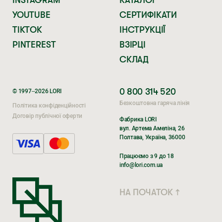
YOUTUBE
СЕРТИФІКАТИ
TIKTOK
ІНСТРУКЦІЇ
PINTEREST
ВЗІРЦІ
СКЛАД
0 800 314 520
© 1997–2026 LORI
Безкоштовна гаряча лінія
Політика конфіденційності
Договір публічної оферти
Фабрика LORI
вул. Артема Амеліна, 26
Полтава, Україна, 36000
Поки ви очікуєте,
Поки ви очікуєте,
Працюємо з 9 до 18
перегляньте наші соцмережі
перегляньте наші соцмережі
info@lori.com.ua
TIKTOK
TIK TOK
НА ПОЧАТОК ↑
INSTAGRAM
INSTAGRAM
FACEBOOK
FACEBOOK