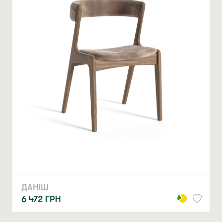
особливостям людини, тому сидіти на такому стільці
напрочуд зручно.
Чому варто придбати дубовий стілець «СОФТ» із м’яким
сидінням:
ЗАМОВИТИ
* — обов’язкові поля
екологічно чистий матеріал;
зручна та надійна конструкція;
Натискаючи ви автоматично погоджуєтеся на обробку
комфортна спинка з м’якою вставкою;
персональних даних
зносостійкість і довговічність;
візуальна естетика;
стійкі ніжки, що забезпечують безпечну експлуатацію.
Кухонні стільці «СОФТ» із легкістю комбінуються з
різними меблями та слугують родзинкою в меблюванні
приміщення. Ці дерев’яні крісла витримують щоденні
навантаження, тому також рекомендовані до
використання в закладах харчування, бізнес-центрах,
магазинах та інших приміщеннях.
Незамінна частина інтер’єру, що буде служити роками
ДАНІШ
Усі наші вироби, включно з моделлю «СОФТ» і
6 472
ГРН
табуретками з дерева, призначені для багаторічної
експлуатації. Адже меблева фабрика LORI використовує