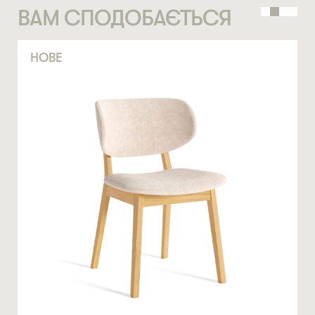
ВАМ СПОДОБАЄТЬСЯ
СТАТИ ПАРТНЕРОМ
* — обов’язкові поля
НОМЕР ТЕЛЕФОНУ *
НОВЕ
Натискаючи ви автоматично погоджуєтеся на обробку
персональних даних
КІЛЬКІСТЬ ТА ОСОБЛИВІ ПОБАЖАННЯ
ЗАМОВИТИ
* — обов’язкові поля