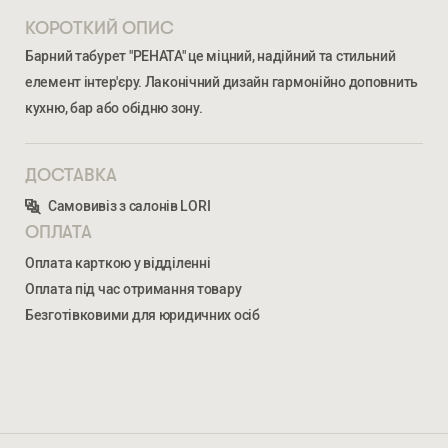
КОРОТКИЙ ОПИС
Барний табурет "РЕНАТА" це міцний, надійний та стильний
елемент інтер'єру. Лаконічний дизайн гармонійно доповнить
кухню, бар або обідню зону.
ДОСТАВКА
Ми відкриті для співпраці з компаніями, які займаються
Самовивіз з салонів LORI
облаштуванням житлової та комерційної нерухомості
ОПЛАТА
Оплата карткою у відділенні
ВВЕДІТЬ ВАШЕ ПРІЗВИЩЕ ТА ІМ’Я *
Оплата під час отримання товару
Безготівковими для юридичних осіб
РЕНАТА БАРНИЙ
3 117
ГРН
НОМЕР ТЕЛЕФОНУ *
ВВЕДІТЬ ВАШЕ ПРІЗВИЩЕ ТА ІМ’Я *