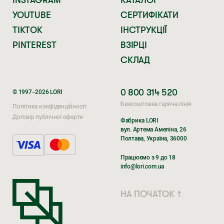
YOUTUBE
СЕРТИФІКАТИ
TIKTOK
ІНСТРУКЦІЇ
PINTEREST
ВЗІРЦІ
СКЛАД
0 800 314 520
© 1997–2026 LORI
Безкоштовна гаряча лінія
Політика конфіденційності
Договір публічної оферти
Фабрика LORI
вул. Артема Амеліна, 26
Полтава, Україна, 36000
Поки ви очікуєте,
Поки ви очікуєте,
Працюємо з 9 до 18
перегляньте наші соцмережі
перегляньте наші соцмережі
info@lori.com.ua
TIKTOK
TIK TOK
НА ПОЧАТОК ↑
INSTAGRAM
INSTAGRAM
FACEBOOK
FACEBOOK