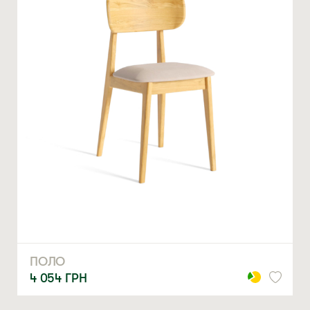
ергономічний дизайн
Деревина дуба є однією з найтвердіших і найміцніших,
тому меблі з натурального дерева стійкі до утворення
подряпин, виїмок і дрібних сколів. За належного догляду
вони спроможні залишатися функціональними та
ЗАМОВИТИ
* — обов’язкові поля
привабливими навіть після кількох десятків років
використання.
Натискаючи ви автоматично погоджуєтеся на обробку
Дубовий стілець «ПОЛО SOFT» має продуману
персональних даних
конструкцію, яка робить користування ним комфортним і
безпечним. В ньому передбачено:
міцні, елегантно завужені до низу ніжки;
товсте сидіння із фасками по краях;
дугоподібну спинку, розміщену під нахилом;
заокруглені кути ніжок та всіх інших елементів стільця.
Кожна частина цього стільця ретельно відшліфована та
підібрана так, щоб максимально розкрити природну красу
деревини дуба. Дерев’яний стілець «ПОЛО SOFT» має
тверду спинку, а сидіння може бути твердим або м’яким
ПОЛО
на ваш вибір.
4 054
ГРН
Замовити дубовий стілець від компанії LORI