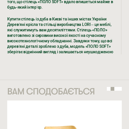
того, що стілець «ПОЛО SOFT» вдало впишеться майже в
4 527
ГРН
будь-який інтер’єр.
Купити стілець із дуба в Києві та інших містах України
НОМЕР ТЕЛЕФОНУ *
Дерев’яні крісла та стільці виробництва LORI – це меблі,
ВВЕДІТЬ ВАШЕ ПРІЗВИЩЕ ТА ІМ’Я *
які служитимуть вам десятиліттями. Стілець «ПОЛО»
виготовлено зі сировини високої якості на сучасному
високотехнологічному обладнанні. Завдяки тому, що всі
дерев’яні деталі зроблено з дуба, модель «ПОЛО SOFT»
зберігає відмінний вигляд і залишається неушкодженою
НОМЕР ТЕЛЕФОНУ *
навіть за інтенсивної експлуатації.
СТАТИ ПАРТНЕРОМ
* — обов’язкові поля
Ці характеристики роблять дерев’яні стільці «ПОЛО SOFT»
гарним варіантом для розміщення їх у кафе, ресторанах,
Натискаючи ви автоматично погоджуєтеся на обробку
барах і готелях. Звісно, ці стільці також підійдуть для
персональних даних
КІЛЬКІСТЬ ТА ОСОБЛИВІ ПОБАЖАННЯ
будь-яких приміщень у громадських закладах, квартирах
ВАМ СПОДОБАЄТЬСЯ
і приватних будинках.
У нас ви можете замовити як велику партію стільців, так і
один екземпляр. Власне виробництво дає змогу
виготовити стільки виробів, скільки вам потрібно.
«ПОЛО SOFT» – міцна конструкція та сучасний