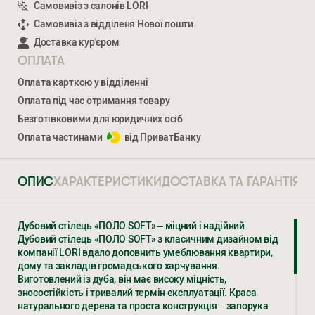
Самовивіз з салонів LORI
Самовивіз з відділеня Нової пошти
Доставка кур'єром
ОПЛАТА
Оплата карткою у відділенні
Оплата під час отримання товару
Безготівковими для юридичних осіб
Оплата частинами
від ПриватБанку
ОПИС
ХАРАКТЕРИСТИКИ
ДОСТАВКА ТА ГАРАНТІЯ
Дубовий стілець «ПОЛО SOFT» – міцний і надійний
Дубовий стілець «ПОЛО SOFT» з класичним дизайном від
Ми відкриті для співпраці з компаніями, які займаються
компанії LORI вдало доповнить умеблювання квартири,
облаштуванням житлової та комерційної нерухомості
дому та закладів громадського харчування.
Виготовлений із дуба, він має високу міцність,
зносостійкість і тривалий термін експлуатації. Краса
ВВЕДІТЬ ВАШЕ ПРІЗВИЩЕ ТА ІМ’Я *
натурального дерева та проста конструкція – запорука
ПОЛО SOFT