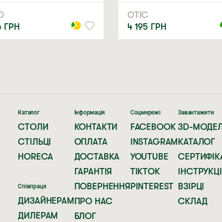
О
ОТІС
4
ГРН
4 195
ГРН
Каталог
Інформація
Соцмережі
Завантажити
СТОЛИ
КОНТАКТИ
FACEBOOK
3D-МОДЕЛ
СТІЛЬЦІ
ОПЛАТА
INSTAGRAM
КАТАЛОГ
HORECA
ДОСТАВКА
YOUTUBE
СЕРТИФІК
ГАРАНТІЯ
TIKTOK
ІНСТРУКЦІ
ПОВЕРНЕННЯ
PINTEREST
ВЗІРЦІ
Співпраця
ДИЗАЙНЕРАМ
ПРО НАС
СКЛАД
ДИЛЕРАМ
БЛОГ