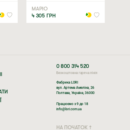
МАРІО
4 305
ГРН
0 800 314 520
Безкоштовна гаряча лінія
І
Фабрика LORI
вул. Артема Амеліна, 26
АТИ
Полтава, Україна, 36000
Ї
Працюємо з 9 до 18
info@lori.com.ua
НА ПОЧАТОК ↑