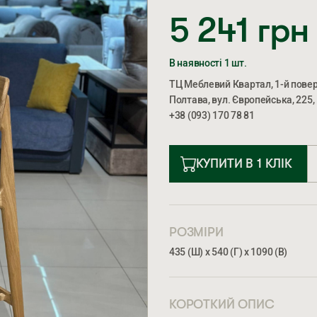
5 241
грн
В наявності 1 шт.
ТЦ Меблевий Квартал, 1-й пове
Полтава, вул. Європейська, 225,
+38 (093) 170 78 81
КУПИТИ В 1 КЛІК
РОЗМІРИ
435 (Ш) х 540 (Г) х 1090 (В)
КОРОТКИЙ ОПИС