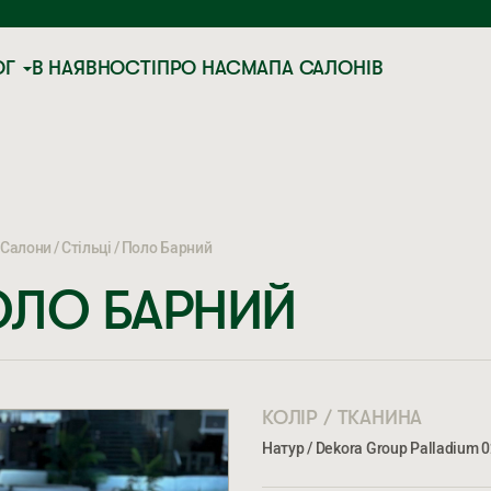
ОГ
В НАЯВНОСТІ
ПРО НАС
МАПА САЛОНІВ
Салони
Стільці
Поло Барний
ОЛО БАРНИЙ
КОЛІР / ТКАНИНА
Натур / Dekora Group Palladium 0