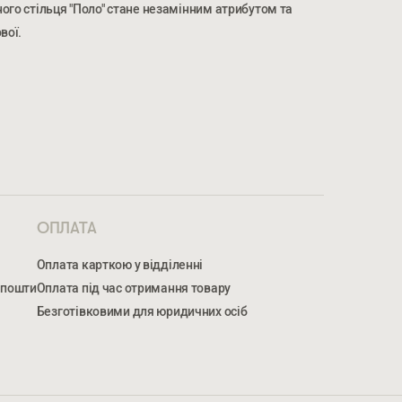
ого стільця "Поло" стане незамінним атрибутом та
вої.
МЕР ТЕЛЕФОНУ *
НОМЕР ТЕЛЕФОНУ *
ОПЛАТА
Оплата карткою у відділенні
 пошти
Оплата під час отримання товару
Безготівковими для юридичних осіб
жуєтеся на обробку персональних даних