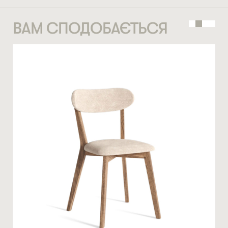
ВВЕДІТЬ ВАШЕ ПРІЗВИЩЕ ТА ІМ’Я *
ВАМ СПОДОБАЄТЬСЯ
СТАТИ ПАРТНЕРОМ
* — обов’язкові поля
НОМЕР ТЕЛЕФОНУ *
Натискаючи ви автоматично погоджуєтеся на обробку
персональних даних
КІЛЬКІСТЬ ТА ОСОБЛИВІ ПОБАЖАННЯ