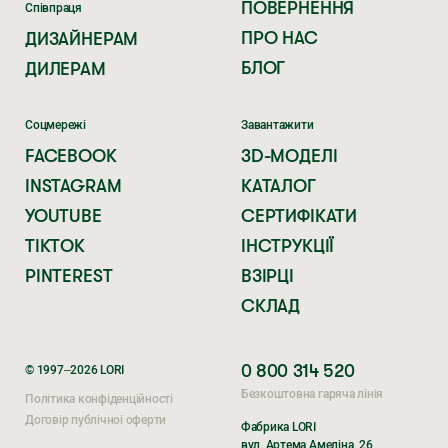
ПОВЕРНЕННЯ
Співпраця
ПРО НАС
ДИЗАЙНЕРАМ
БЛОГ
ДИЛЕРАМ
Соцмережі
Завантажити
FACEBOOK
3D-МОДЕЛІ
INSTAGRAM
КАТАЛОГ
YOUTUBE
СЕРТИФІКАТИ
TIKTOK
ІНСТРУКЦІЇ
PINTEREST
ВЗІРЦІ
СКЛАД
0 800 314 520
© 1997–2026 LORI
Безкоштовна гаряча лінія
Політика конфіденційності
Договір публічної оферти
Фабрика LORI
вул. Артема Амеліна, 26