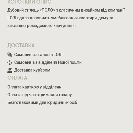
КОРОТКИЙ ОПИС
Дубовий стілець «ПОЛО» з класичним дизайном від компанії
LORI вдало доповнить умеблювання квартири, дому та
закладів громадського харчування.
ДОСТАВКА
Самовивіз з салонів LORI
Самовивіз з відділеня Нової пошти
Ми відкриті для співпраці з компаніями, які займаються
облаштуванням житлової та комерційної нерухомості
Доставка кур'єром
ОПЛАТА
Оплата карткою у відділенні
ВВЕДІТЬ ВАШЕ ПРІЗВИЩЕ ТА ІМ’Я *
Оплата під час отримання товару
Безготівковими для юридичних осіб
ПОЛО
4 054
ГРН
НОМЕР ТЕЛЕФОНУ *