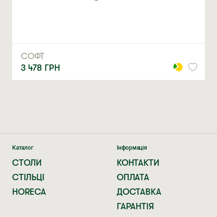
ЗАМОВИТИ
* — обов’язкові поля
Натискаючи ви автоматично погоджуєтеся на обробку
персональних даних
СОФТ
3 478
ГРН
Каталог
Інформація
СТОЛИ
КОНТАКТИ
СТІЛЬЦІ
ОПЛАТА
HORECA
ДОСТАВКА
ГАРАНТІЯ