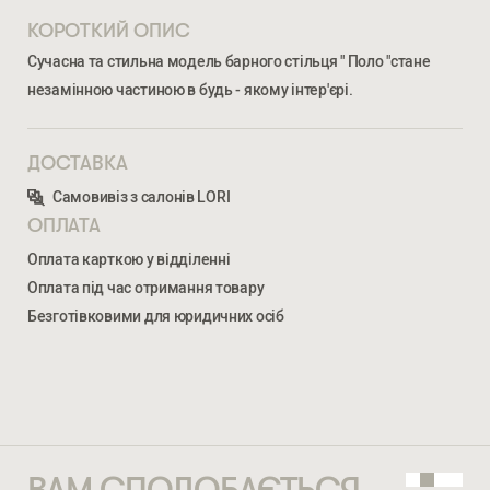
КОРОТКИЙ ОПИС
Сучасна та стильна модель барного стільця " Поло "стане
незамінною частиною в будь - якому інтер'єрі.
ДОСТАВКА
Самовивіз з салонів LORI
Ми відкриті для співпраці з компаніями, які займаються
ОПЛАТА
облаштуванням житлової та комерційної нерухомості
Оплата карткою у відділенні
Оплата під час отримання товару
ВВЕДІТЬ ВАШЕ ПРІЗВИЩЕ ТА ІМ’Я *
Безготівковими для юридичних осіб
ПОЛО БАРНИЙ
5 522
ГРН
НОМЕР ТЕЛЕФОНУ *
ВВЕДІТЬ ВАШЕ ПРІЗВИЩЕ ТА ІМ’Я *
ВАМ СПОДОБАЄТЬСЯ