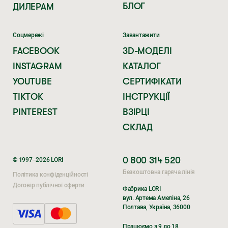
БЛОГ
ДИЛЕРАМ
Соцмережі
Завантажити
FACEBOOK
3D-МОДЕЛІ
INSTAGRAM
КАТАЛОГ
YOUTUBE
СЕРТИФІКАТИ
TIKTOK
ІНСТРУКЦІЇ
PINTEREST
ВЗІРЦІ
СКЛАД
0 800 314 520
© 1997–2026 LORI
Безкоштовна гаряча лінія
Політика конфіденційності
Договір публічної оферти
Фабрика LORI
вул. Артема Амеліна, 26
Полтава, Україна, 36000
Поки ви очікуєте,
Поки ви очікуєте,
Працюємо з 9 до 18