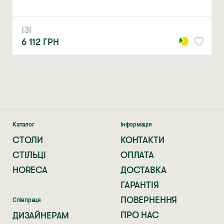
Натискаючи ви автоматично погоджуєтеся на обробку
персональних даних
ІЗІ
6 112
ГРН
Каталог
Інформація
СТОЛИ
КОНТАКТИ
СТІЛЬЦІ
ОПЛАТА
HORECA
ДОСТАВКА
ГАРАНТІЯ
ПОВЕРНЕННЯ
Співпраця
ПРО НАС
ДИЗАЙНЕРАМ