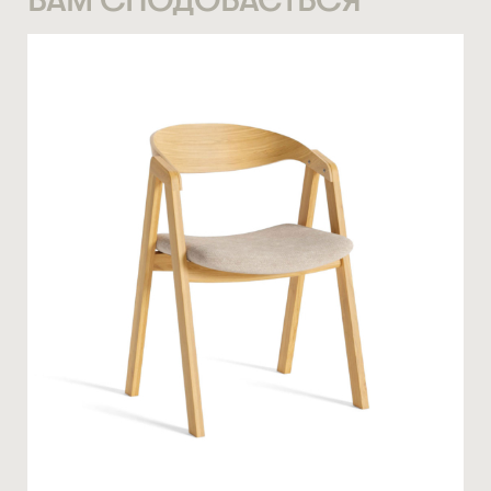
СТАТИ ПАРТНЕРОМ
* — обов’язкові поля
НОМЕР ТЕЛЕФОНУ *
Натискаючи ви автоматично погоджуєтеся на обробку
персональних даних
КІЛЬКІСТЬ ТА ОСОБЛИВІ ПОБАЖАННЯ
ЗАМОВИТИ
* — обов’язкові поля