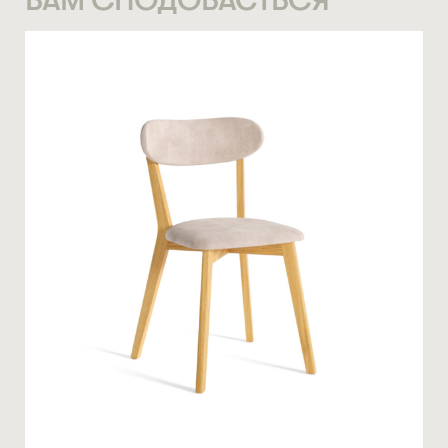
СТАТИ ПАРТНЕРОМ
* — обов’язкові поля
НОМЕР ТЕЛЕФОНУ *
Натискаючи ви автоматично погоджуєтеся на обробку
персональних даних
КІЛЬКІСТЬ ТА ОСОБЛИВІ ПОБАЖАННЯ
ЗАМОВИТИ
* — обов’язкові поля