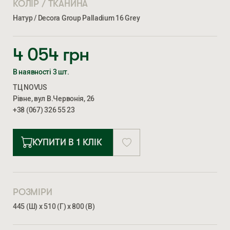
КОЛІР / ТКАНИНА
Натур / Decora Group Palladium 16 Grey
4 054
грн
В наявності 3 шт.
ТЦ NOVUS
Рівне, вул В.Червонія, 26
+38 (067) 326 55 23
КУПИТИ В 1 КЛІК
РОЗМІРИ
445 (Ш) х 510 (Г) х 800 (В)