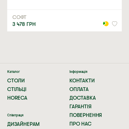
Натискаючи ви автоматично погоджуєтеся на обробку
персональних даних
СОФТ
3 478
ГРН
Каталог
Інформація
СТОЛИ
КОНТАКТИ
СТІЛЬЦІ
ОПЛАТА
HORECA
ДОСТАВКА
ГАРАНТІЯ
ПОВЕРНЕННЯ
Співпраця
ПРО НАС
ДИЗАЙНЕРАМ