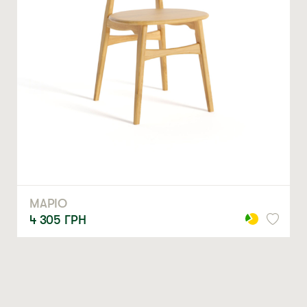
ЗАМОВИТИ
* — обов’язкові поля
Натискаючи ви автоматично погоджуєтеся на обробку
персональних даних
МАРІО
4 305
ГРН