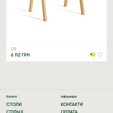
ЗАМОВИТИ
* — обов’язкові поля
Натискаючи ви автоматично погоджуєтеся на обробку
персональних даних
ІЗІ
6 112
ГРН
Каталог
Інформація
СТОЛИ
КОНТАКТИ
СТІЛЬЦІ
ОПЛАТА