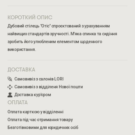
КОРОТКИЙ ОПИС
Дубовий стілець "Отіс" спроєктований з урахуванням
найвищих стандартів зручності. М'яка спинка та сидіння
зробить його улюбленим елементом щоденного
використання.
ДОСТАВКА
Ми відкриті для співпраці з компаніями, які займаються
Самовивіз з салонів LORI
облаштуванням житлової та комерційної нерухомості
Самовивіз з відділеня Нової пошти
Доставка кур'єром
ОПЛАТА
ВВЕДІТЬ ВАШЕ ПРІЗВИЩЕ ТА ІМ’Я *
Оплата карткою у відділенні
ОТІС
Оплата під час отримання товару
4 195
ГРН
Безготівковими для юридичних осіб
НОМЕР ТЕЛЕФОНУ *