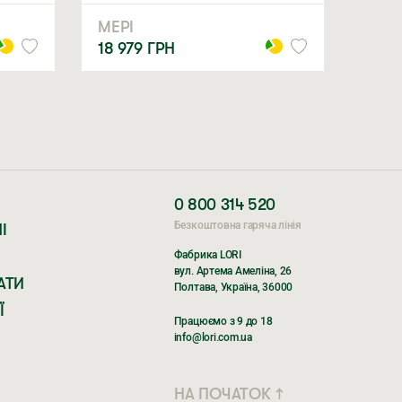
МЕРІ
18 979
ГРН
0 800 314 520
Безкоштовна гаряча лінія
І
Фабрика LORI
вул. Артема Амеліна, 26
АТИ
Полтава, Україна, 36000
Ї
Працюємо з 9 до 18
info@lori.com.ua
НА ПОЧАТОК ↑