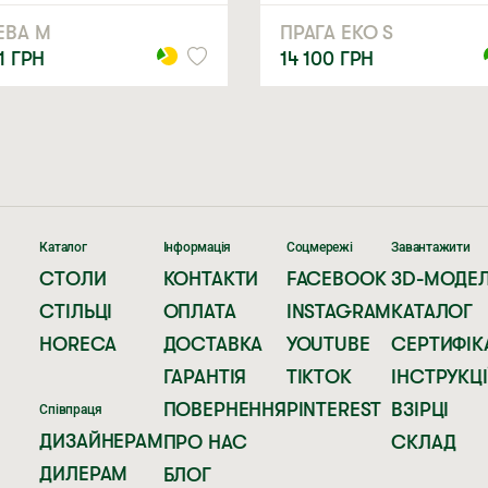
ЕВА M
ПРАГА ЕКО S
01
ГРН
14 100
ГРН
Каталог
Інформація
Соцмережі
Завантажити
СТОЛИ
КОНТАКТИ
FACEBOOK
3D-МОДЕЛ
СТІЛЬЦІ
ОПЛАТА
INSTAGRAM
КАТАЛОГ
HORECA
ДОСТАВКА
YOUTUBE
СЕРТИФІК
ГАРАНТІЯ
TIKTOK
ІНСТРУКЦІ
ПОВЕРНЕННЯ
PINTEREST
ВЗІРЦІ
Співпраця
ДИЗАЙНЕРАМ
ПРО НАС
СКЛАД
ДИЛЕРАМ
БЛОГ