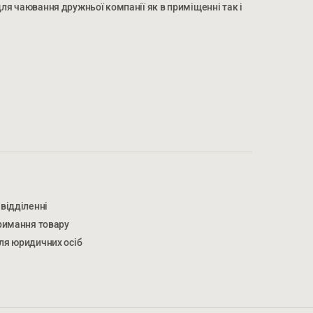
для чаювання дружньої компанії як в приміщенні так і
МЕР ТЕЛЕФОНУ *
НОМЕР ТЕЛЕФОНУ *
відділенні
тримання товару
ля юридичних осіб
жуєтеся на обробку персональних даних