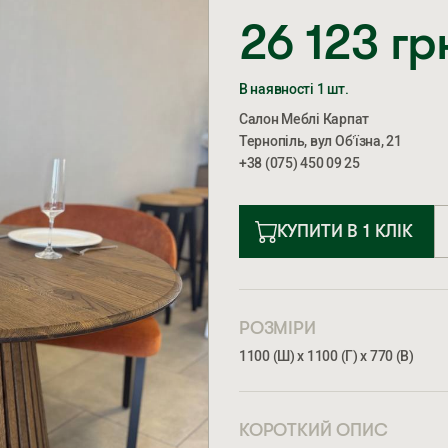
26 123
гр
В наявності 1 шт.
Салон Меблі Карпат
Тернопіль, вул Об’їзна, 21
+38 (075) 450 09 25
КУПИТИ В 1 КЛІК
РОЗМІРИ
1100 (Ш) х 1100 (Г) х 770 (В)
КОРОТКИЙ ОПИС