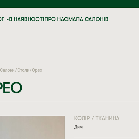
ОГ
В НАЯВНОСТІ
ПРО НАС
МАПА САЛОНІВ
Салони
Столи
Орео
РЕО
КОЛІР / ТКАНИНА
Дим