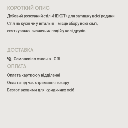
КОРОТКИЙ ОПИС
Дубовий розсувний стіл «НЕКСТ» для затишку всієї родини
Стіл на кухні чи у вітальні – місце збору всієї сім’ї,
святкування визначних подій у колі друзів
ДОСТАВКА
Ми відкриті для співпраці з компаніями, які займаються
Самовивіз з салонів LORI
облаштуванням житлової та комерційної нерухомості
ОПЛАТА
Оплата карткою у відділенні
ВВЕДІТЬ ВАШЕ ПРІЗВИЩЕ ТА ІМ’Я *
Оплата під час отримання товару
Безготівковими для юридичних осіб
НЕКСТ
30 343
ГРН
НОМЕР ТЕЛЕФОНУ *
ВВЕДІТЬ ВАШЕ ПРІЗВИЩЕ ТА ІМ’Я *