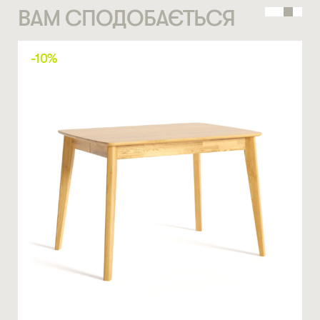
ВАМ СПОДОБАЄТЬСЯ
СТАТИ ПАРТНЕРОМ
* — обов’язкові поля
НОМЕР ТЕЛЕФОНУ *
-10%
Натискаючи ви автоматично погоджуєтеся на обробку
персональних даних
КІЛЬКІСТЬ ТА ОСОБЛИВІ ПОБАЖАННЯ
ЗАМОВИТИ
* — обов’язкові поля