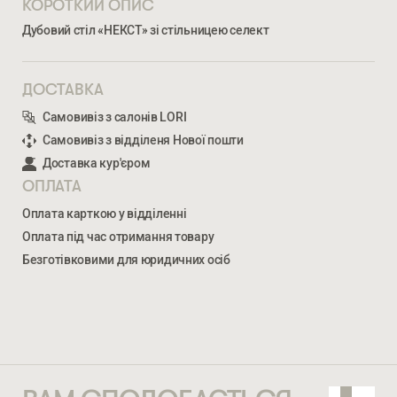
КОРОТКИЙ ОПИС
Дубовий стіл «НЕКСТ» зі стільницею селект
ДОСТАВКА
Самовивіз з салонів LORI
Самовивіз з відділеня Нової пошти
Доставка кур'єром
Ми відкриті для співпраці з компаніями, які займаються
ОПЛАТА
облаштуванням житлової та комерційної нерухомості
Оплата карткою у відділенні
Оплата під час отримання товару
ВВЕДІТЬ ВАШЕ ПРІЗВИЩЕ ТА ІМ’Я *
Безготівковими для юридичних осіб
НЕКСТ
30 343
ГРН
НОМЕР ТЕЛЕФОНУ *
ВВЕДІТЬ ВАШЕ ПРІЗВИЩЕ ТА ІМ’Я *