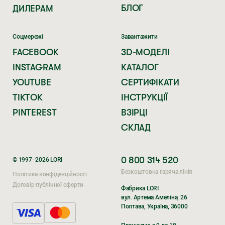
БЛОГ
ДИЛЕРАМ
Соцмережі
Завантажити
FACEBOOK
3D-МОДЕЛІ
INSTAGRAM
КАТАЛОГ
YOUTUBE
СЕРТИФІКАТИ
TIKTOK
ІНСТРУКЦІЇ
PINTEREST
ВЗІРЦІ
СКЛАД
0 800 314 520
© 1997–2026 LORI
Безкоштовна гаряча лінія
Політика конфіденційності
Договір публічної оферти
Фабрика LORI
вул. Артема Амеліна, 26
Полтава, Україна, 36000
Поки ви очікуєте,
Поки ви очікуєте,