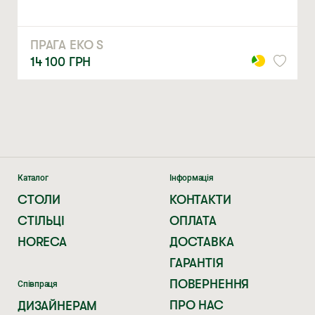
Натискаючи ви автоматично погоджуєтеся на обробку
персональних даних
ПРАГА ЕКО S
14 100
ГРН
Каталог
Інформація
СТОЛИ
КОНТАКТИ
СТІЛЬЦІ
ОПЛАТА
HORECA
ДОСТАВКА
ГАРАНТІЯ
ПОВЕРНЕННЯ
Співпраця
ПРО НАС
ДИЗАЙНЕРАМ