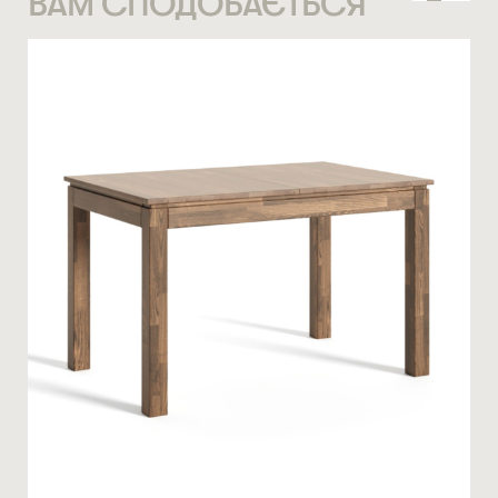
ВАМ СПОДОБАЄТЬСЯ
СТАТИ ПАРТНЕРОМ
* — обов’язкові поля
НОМЕР ТЕЛЕФОНУ *
Натискаючи ви автоматично погоджуєтеся на обробку
персональних даних
КІЛЬКІСТЬ ТА ОСОБЛИВІ ПОБАЖАННЯ
ЗАМОВИТИ
* — обов’язкові поля