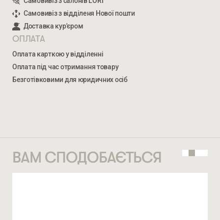
Самовивіз з салонів LORI
Самовивіз з відділеня Нової пошти
НЕКСТ
Доставка кур'єром
33 453
ГРН
НОМЕР ТЕЛЕФОНУ *
ОПЛАТА
Оплата карткою у відділенні
Оплата під час отримання товару
ВВЕДІТЬ ВАШЕ ПРІЗВИЩЕ ТА ІМ’Я *
Безготівковими для юридичних осіб
СТАТИ ПАРТНЕРОМ
* — обов’язкові поля
НОМЕР ТЕЛЕФОНУ *
Натискаючи ви автоматично погоджуєтеся на обробку
персональних даних
ВАМ СПОДОБАЄТЬСЯ
КІЛЬКІСТЬ ТА ОСОБЛИВІ ПОБАЖАННЯ