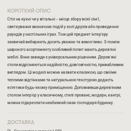
КОРОТКИЙ ОПИС
Стіл на кухні чи у вітальні – місце збору всієї сім’ї,
святкування визначних подій у колі друзів або проведення
раундів у настільних іграх. Тож цей предмет інтер’єру
зазвичай вибирають досить уважно та вимогливо. З-поміж
широкого асортименту особливий попит мають дерев’яні
меблі. Вони завжди є універсальним рішенням. Дерев’яні
столи відрізняються надійністю, довговічністю, привабливим
виглядом. Ці моделі можна назвати класикою, що своїми
теплими відтінками та натуральною текстурою додасть
естетики будь-якому приміщенню. Доповнивши дерев’яним
столом інтер’єр у класичному, стилі прованс, модерн, кантрі,
Ми відкриті для співпраці з компаніями, які займаються
можна підкреслити неабиякий смак господаря будинку.
облаштуванням житлової та комерційної нерухомості
ДОСТАВКА
ВВЕДІТЬ ВАШЕ ПРІЗВИЩЕ ТА ІМ’Я *