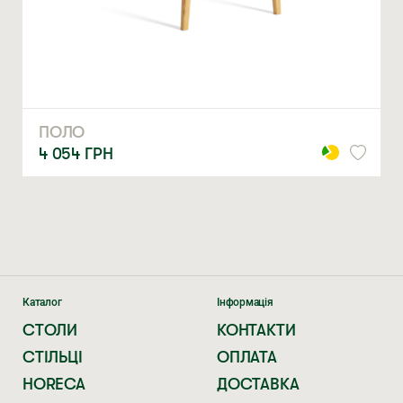
ЗАМОВИТИ
* — обов’язкові поля
Натискаючи ви автоматично погоджуєтеся на обробку
персональних даних
ПОЛО
4 054
ГРН
Каталог
Інформація
СТОЛИ
КОНТАКТИ
СТІЛЬЦІ
ОПЛАТА
HORECA
ДОСТАВКА