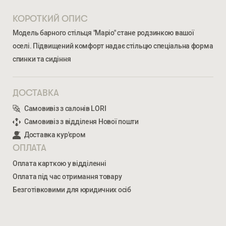
КОРОТКИЙ ОПИС
Модель барного стільця "Маріо" стане родзинкою вашої
оселі. Підвищений комфорт надає стільцю спеціальна форма
спинки та сидіння
ДОСТАВКА
Самовивіз з салонів LORI
Ми відкриті для співпраці з компаніями, які займаються
Самовивіз з відділеня Нової пошти
облаштуванням житлової та комерційної нерухомості
Доставка кур'єром
ОПЛАТА
ВВЕДІТЬ ВАШЕ ПРІЗВИЩЕ ТА ІМ’Я *
Оплата карткою у відділенні
Оплата під час отримання товару
МАРІО БАРНИЙ
Безготівковими для юридичних осіб
5 174
ГРН
НОМЕР ТЕЛЕФОНУ *