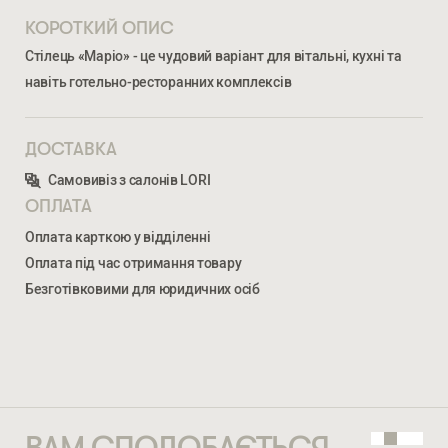
КОРОТКИЙ ОПИС
Стілець «Маріо» - це чудовий варіант для вітальні, кухні та
навіть готельно-ресторанних комплексів
ДОСТАВКА
Самовивіз з салонів LORI
Ми відкриті для співпраці з компаніями, які займаються
ОПЛАТА
облаштуванням житлової та комерційної нерухомості
Оплата карткою у відділенні
Оплата під час отримання товару
ВВЕДІТЬ ВАШЕ ПРІЗВИЩЕ ТА ІМ’Я *
Безготівковими для юридичних осіб
МАРІО
4 258
ГРН
НОМЕР ТЕЛЕФОНУ *
ВВЕДІТЬ ВАШЕ ПРІЗВИЩЕ ТА ІМ’Я *
ВАМ СПОДОБАЄТЬСЯ