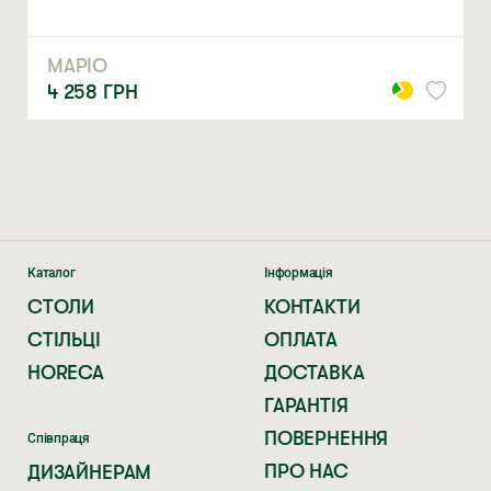
Натискаючи ви автоматично погоджуєтеся на обробку
персональних даних
МАРІО
4 258
ГРН
Каталог
Інформація
СТОЛИ
КОНТАКТИ
СТІЛЬЦІ
ОПЛАТА
HORECA
ДОСТАВКА
ГАРАНТІЯ
ПОВЕРНЕННЯ
Співпраця
ПРО НАС
ДИЗАЙНЕРАМ