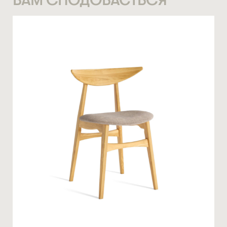
СТАТИ ПАРТНЕРОМ
* — обов’язкові поля
НОМЕР ТЕЛЕФОНУ *
Натискаючи ви автоматично погоджуєтеся на обробку
персональних даних
КІЛЬКІСТЬ ТА ОСОБЛИВІ ПОБАЖАННЯ
ЗАМОВИТИ
* — обов’язкові поля