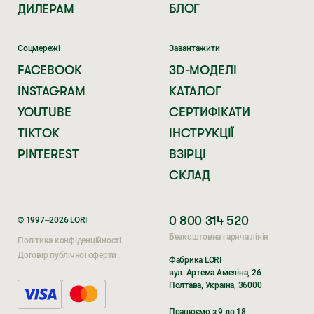
БЛОГ
ДИЛЕРАМ
Соцмережі
Завантажити
FACEBOOK
3D-МОДЕЛІ
INSTAGRAM
КАТАЛОГ
YOUTUBE
СЕРТИФІКАТИ
TIKTOK
ІНСТРУКЦІЇ
PINTEREST
ВЗІРЦІ
СКЛАД
0 800 314 520
© 1997–2026 LORI
Безкоштовна гаряча лінія
Політика конфіденційності
Договір публічної оферти
Фабрика LORI
вул. Артема Амеліна, 26
Полтава, Україна, 36000
Поки ви очікуєте,
Поки ви очікуєте,
Працюємо з 9 до 18