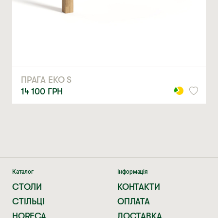
ЗАМОВИТИ
* — обов’язкові поля
Натискаючи ви автоматично погоджуєтеся на обробку
персональних даних
ПРАГА ЕКО S
14 100
ГРН
Каталог
Інформація
СТОЛИ
КОНТАКТИ
СТІЛЬЦІ
ОПЛАТА
HORECA
ДОСТАВКА