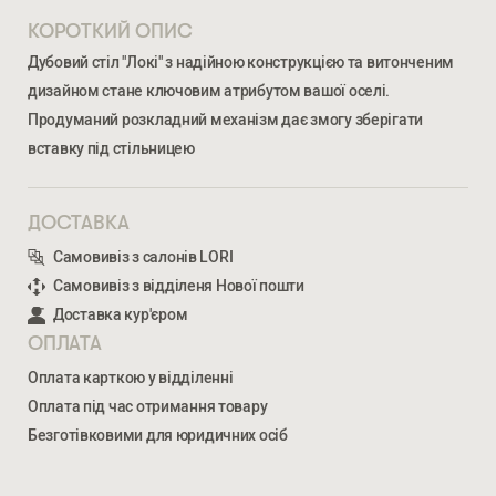
КОРОТКИЙ ОПИС
Дубовий стіл "Локі" з надійною конструкцією та витонченим
дизайном стане ключовим атрибутом вашої оселі.
Продуманий розкладний механізм дає змогу зберігати
вставку під стільницею
ДОСТАВКА
Самовивіз з салонів LORI
Ми відкриті для співпраці з компаніями, які займаються
Самовивіз з відділеня Нової пошти
облаштуванням житлової та комерційної нерухомості
Доставка кур'єром
ОПЛАТА
ВВЕДІТЬ ВАШЕ ПРІЗВИЩЕ ТА ІМ’Я *
Оплата карткою у відділенні
Оплата під час отримання товару
ЛОКІ S
Безготівковими для юридичних осіб
27 453
ГРН
НОМЕР ТЕЛЕФОНУ *