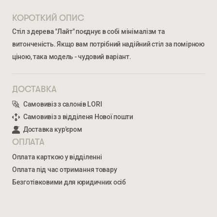
КОРОТКИЙ ОПИС
Стіл з дерева "Лайт" поєднує в собі мінімалізм та
витонченість. Якщо вам потрібний надійний стіл за помірною
ціною, така модель - чудовий варіант.
ДОСТАВКА
Самовивіз з салонів LORI
Ми відкриті для співпраці з компаніями, які займаються
Самовивіз з відділеня Нової пошти
облаштуванням житлової та комерційної нерухомості
Доставка кур'єром
ОПЛАТА
ВВЕДІТЬ ВАШЕ ПРІЗВИЩЕ ТА ІМ’Я *
Оплата карткою у відділенні
Оплата під час отримання товару
ЛАЙТ
Безготівковими для юридичних осіб
14 728
ГРН
НОМЕР ТЕЛЕФОНУ *