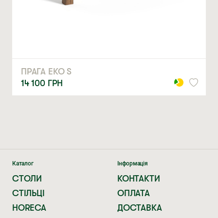
ЗАМОВИТИ
* — обов’язкові поля
Натискаючи ви автоматично погоджуєтеся на обробку
персональних даних
ПРАГА ЕКО S
14 100
ГРН
Каталог
Інформація
СТОЛИ
КОНТАКТИ
СТІЛЬЦІ
ОПЛАТА
HORECA
ДОСТАВКА