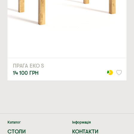
ЗАМОВИТИ
* — обов’язкові поля
Натискаючи ви автоматично погоджуєтеся на обробку
персональних даних
ПРАГА ЕКО S
14 100
ГРН
Каталог
Інформація
СТОЛИ
КОНТАКТИ