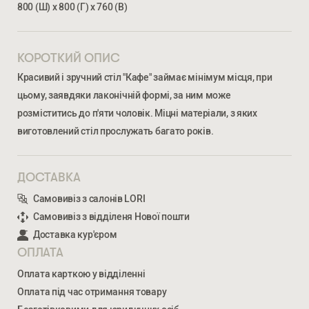
800 (Ш) х 800 (Г) х 760 (В)
КОРОТКИЙ ОПИС
Красивий і зручний стіл "Кафе" займає мінімум місця, при
цьому, заявдяки лаконічній формі, за ним може
розміститись до п'яти чоловік. Міцні матеріали, з яких
виготовлений стіл прослужать багато років.
ДОСТАВКА
Ми відкриті для співпраці з компаніями, які займаються
облаштуванням житлової та комерційної нерухомості
Самовивіз з салонів LORI
Самовивіз з відділеня Нової пошти
Доставка кур'єром
ВВЕДІТЬ ВАШЕ ПРІЗВИЩЕ ТА ІМ’Я *
ОПЛАТА
Оплата карткою у відділенні
КАФЕ КРУГЛИЙ
Оплата під час отримання товару
12 389
ГРН
НОМЕР ТЕЛЕФОНУ *