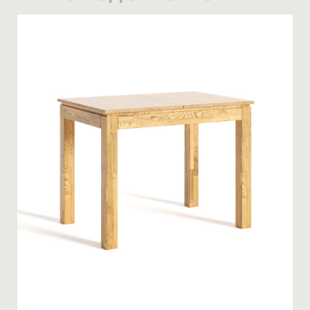
СТАТИ ПАРТНЕРОМ
* — обов’язкові поля
НОМЕР ТЕЛЕФОНУ *
Натискаючи ви автоматично погоджуєтеся на обробку
персональних даних
КІЛЬКІСТЬ ТА ОСОБЛИВІ ПОБАЖАННЯ
ЗАМОВИТИ
* — обов’язкові поля