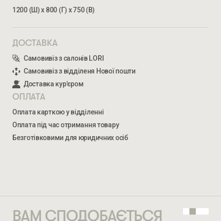
1200 (Ш) х 800 (Г) х 750 (В)
ДОСТАВКА
Самовивіз з салонів LORI
Самовивіз з відділеня Нової пошти
Доставка кур'єром
Ми відкриті для співпраці з компаніями, які займаються
ОПЛАТА
облаштуванням житлової та комерційної нерухомості
Оплата карткою у відділенні
Оплата під час отримання товару
ВВЕДІТЬ ВАШЕ ПРІЗВИЩЕ ТА ІМ’Я *
Безготівковими для юридичних осіб
КАФЕ ПРЯМОКУТНИЙ ЕКО
15 690
ГРН
НОМЕР ТЕЛЕФОНУ *
ВВЕДІТЬ ВАШЕ ПРІЗВИЩЕ ТА ІМ’Я *
ВАМ СПОДОБАЄТЬСЯ