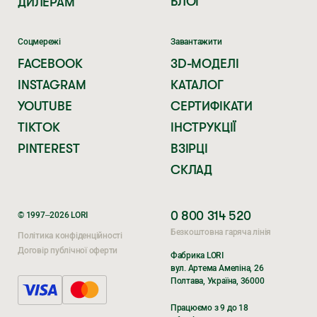
БЛОГ
ДИЛЕРАМ
Соцмережі
Завантажити
FACEBOOK
3D-МОДЕЛІ
INSTAGRAM
КАТАЛОГ
YOUTUBE
СЕРТИФІКАТИ
TIKTOK
ІНСТРУКЦІЇ
PINTEREST
ВЗІРЦІ
СКЛАД
0 800 314 520
© 1997–2026 LORI
Безкоштовна гаряча лінія
Політика конфіденційності
Договір публічної оферти
Фабрика LORI
вул. Артема Амеліна, 26
Полтава, Україна, 36000
Поки ви очікуєте,
Поки ви очікуєте,
Працюємо з 9 до 18