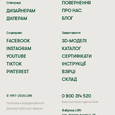
ПОВЕРНЕННЯ
Співпраця
ПРО НАС
ДИЗАЙНЕРАМ
БЛОГ
ДИЛЕРАМ
Соцмережі
Завантажити
FACEBOOK
3D-МОДЕЛІ
INSTAGRAM
КАТАЛОГ
YOUTUBE
СЕРТИФІКАТИ
TIKTOK
ІНСТРУКЦІЇ
PINTEREST
ВЗІРЦІ
СКЛАД
0 800 314 520
© 1997–2026 LORI
Безкоштовна гаряча лінія
Політика конфіденційності
Договір публічної оферти
Фабрика LORI
вул. Артема Амеліна, 26