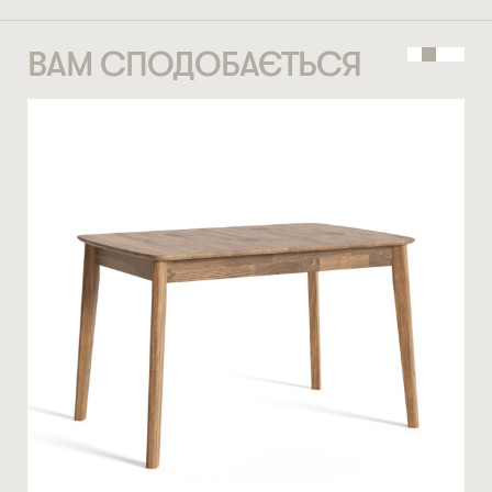
ВВЕДІТЬ ВАШЕ ПРІЗВИЩЕ ТА ІМ’Я *
ВАМ СПОДОБАЄТЬСЯ
СТАТИ ПАРТНЕРОМ
* — обов’язкові поля
НОМЕР ТЕЛЕФОНУ *
Натискаючи ви автоматично погоджуєтеся на обробку
персональних даних
КІЛЬКІСТЬ ТА ОСОБЛИВІ ПОБАЖАННЯ