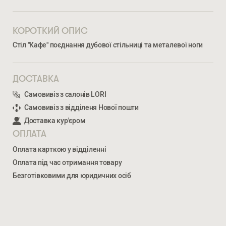
КОРОТКИЙ ОПИС
Стіл "Кафе" поєднання дубової стільниці та металевої ноги
ДОСТАВКА
Самовивіз з салонів LORI
Самовивіз з відділеня Нової пошти
Ми відкриті для співпраці з компаніями, які займаються
облаштуванням житлової та комерційної нерухомості
Доставка кур'єром
ОПЛАТА
Оплата карткою у відділенні
ВВЕДІТЬ ВАШЕ ПРІЗВИЩЕ ТА ІМ’Я *
Оплата під час отримання товару
Безготівковими для юридичних осіб
КАФЕ ПРЯМОКУТНИЙ
17 868
ГРН
НОМЕР ТЕЛЕФОНУ *