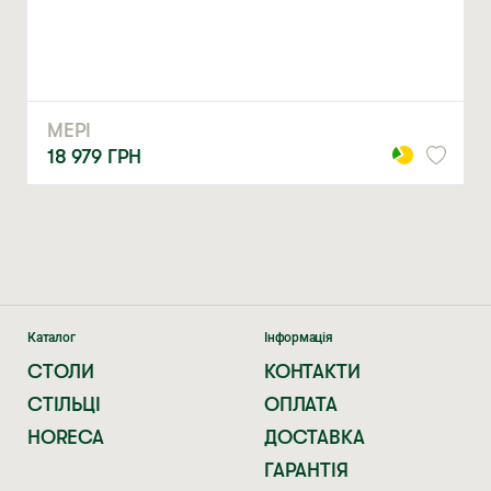
ЗАМОВИТИ
* — обов’язкові поля
Натискаючи ви автоматично погоджуєтеся на обробку
персональних даних
МЕРІ
18 979
ГРН
Каталог
Інформація
СТОЛИ
КОНТАКТИ
СТІЛЬЦІ
ОПЛАТА
HORECA
ДОСТАВКА
ГАРАНТІЯ