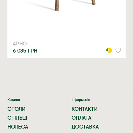
ЗАМОВИТИ
* — обов’язкові поля
Натискаючи ви автоматично погоджуєтеся на обробку
персональних даних
АРНО
6 035
ГРН
Каталог
Інформація
СТОЛИ
КОНТАКТИ
СТІЛЬЦІ
ОПЛАТА
HORECA
ДОСТАВКА