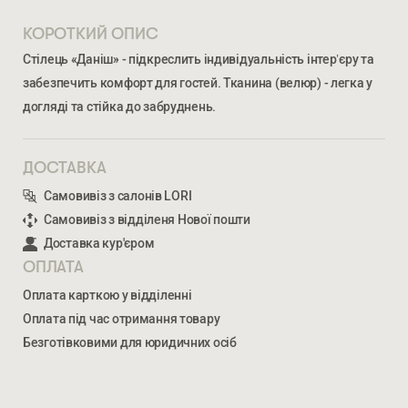
КОРОТКИЙ ОПИС
Стілець «Даніш» - підкреслить індивідуальність інтерʼєру та
забезпечить комфорт для гостей. Тканина (велюр) - легка у
догляді та стійка до забруднень.
ДОСТАВКА
Самовивіз з салонів LORI
Ми відкриті для співпраці з компаніями, які займаються
Самовивіз з відділеня Нової пошти
облаштуванням житлової та комерційної нерухомості
Доставка кур'єром
ОПЛАТА
ВВЕДІТЬ ВАШЕ ПРІЗВИЩЕ ТА ІМ’Я *
Оплата карткою у відділенні
Оплата під час отримання товару
ДАНІШ
Безготівковими для юридичних осіб
6 472
ГРН
НОМЕР ТЕЛЕФОНУ *