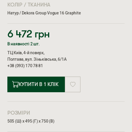
КОЛІР / ТКАНИНА
Натур / Dekora Group Vogue 16 Graphite
6 472
грн
В наявності 2 шт.
ТЦ Київ, 4-й поверх,
Полтава, вул. Зіньківська, 6/1А
+38 (093) 170 78 81
КУПИТИ В 1 КЛІК
РОЗМІРИ
505 (Ш) х 495 (Г) х 750 (В)