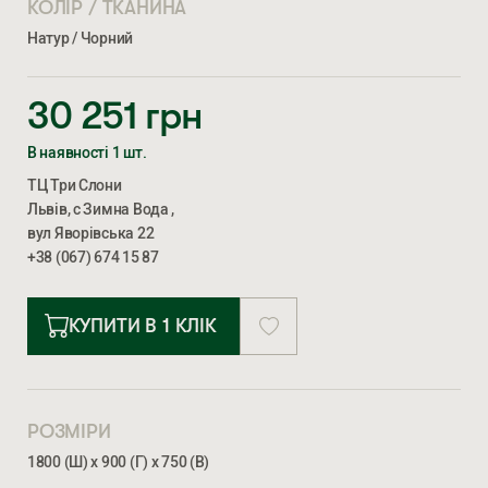
КОЛІР / ТКАНИНА
Натур / Чорний
30 251
грн
В наявності 1 шт.
ТЦ Три Слони
Львів, с Зимна Вода ,
вул Яворівська 22
+38 (067) 674 15 87
КУПИТИ В 1 КЛІК
РОЗМІРИ
1800 (Ш) х 900 (Г) х 750 (В)