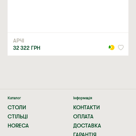
ЗАМОВИТИ
* — обов’язкові поля
Натискаючи ви автоматично погоджуєтеся на обробку
персональних даних
АРЧІ
32 322
ГРН
Каталог
Інформація
СТОЛИ
КОНТАКТИ
СТІЛЬЦІ
ОПЛАТА
HORECA
ДОСТАВКА
ГАРАНТІЯ