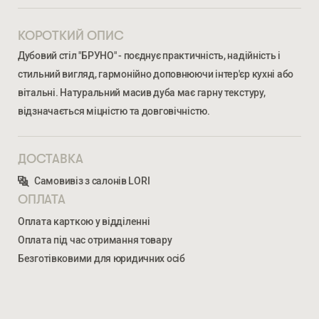
КОРОТКИЙ ОПИС
Дубовий стіл "БРУНО" - поєднує практичність, надійність і
стильний вигляд, гармонійно доповнюючи інтер'єр кухні або
вітальні. Натуральний масив дуба має гарну текстуру,
відзначається міцністю та довговічністю.
ДОСТАВКА
Ми відкриті для співпраці з компаніями, які займаються
облаштуванням житлової та комерційної нерухомості
Самовивіз з салонів LORI
ОПЛАТА
ВВЕДІТЬ ВАШЕ ПРІЗВИЩЕ ТА ІМ’Я *
Оплата карткою у відділенні
Оплата під час отримання товару
БРУНО
Безготівковими для юридичних осіб
30 251
ГРН
НОМЕР ТЕЛЕФОНУ *