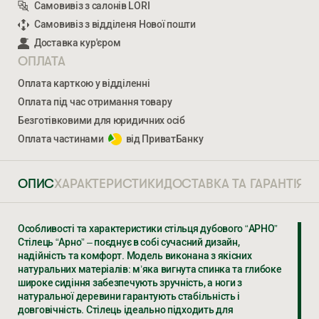
Самовивіз з салонів LORI
Самовивіз з відділеня Нової пошти
Доставка кур'єром
ОПЛАТА
Оплата карткою у відділенні
Оплата під час отримання товару
Безготівковими для юридичних осіб
Оплата частинами
від ПриватБанку
ОПИС
ХАРАКТЕРИСТИКИ
ДОСТАВКА ТА ГАРАНТІЯ
Особливості та характеристики стільця дубового “АРНО”
Стілець “Арно” – поєднує в собі сучасний дизайн,
Ми відкриті для співпраці з компаніями, які займаються
надійність та комфорт. Модель виконана з якісних
облаштуванням житлової та комерційної нерухомості
натуральних матеріалів: м’яка вигнута спинка та глибоке
широке сидіння забезпечують зручність, а ноги з
натуральної деревини гарантують стабільність і
ВВЕДІТЬ ВАШЕ ПРІЗВИЩЕ ТА ІМ’Я *
довговічність. Стілець ідеально підходить для
АРНО