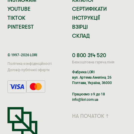
YOUTUBE
СЕРТИФІКАТИ
TIKTOK
ІНСТРУКЦІЇ
PINTEREST
ВЗІРЦІ
СКЛАД
0 800 314 520
© 1997–2026 LORI
Безкоштовна гаряча лінія
Політика конфіденційності
Договір публічної оферти
Фабрика LORI
вул. Артема Амеліна, 26
Полтава, Україна, 36000
Поки ви очікуєте,
Поки ви очікуєте,
Працюємо з 9 до 18
перегляньте наші соцмережі
перегляньте наші соцмережі
info@lori.com.ua
TIKTOK
TIK TOK
НА ПОЧАТОК ↑
INSTAGRAM
INSTAGRAM
FACEBOOK
FACEBOOK