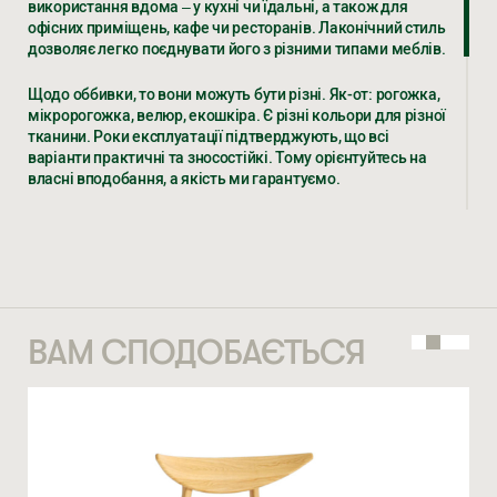
використання вдома – у кухні чи їдальні, а також для
6 035
ГРН
офісних приміщень, кафе чи ресторанів. Лаконічний стиль
дозволяє легко поєднувати його з різними типами меблів.
НОМЕР ТЕЛЕФОНУ *
Щодо оббивки, то вони можуть бути різні. Як-от: рогожка,
ВВЕДІТЬ ВАШЕ ПРІЗВИЩЕ ТА ІМ’Я *
мікророгожка, велюр, екошкіра. Є різні кольори для різної
тканини. Роки експлуатації підтверджують, що всі
варіанти практичні та зносостійкі. Тому орієнтуйтесь на
власні вподобання, а якість ми гарантуємо.
НОМЕР ТЕЛЕФОНУ *
Зручні, універсальні та стильні стільці “Арно” – яскравий
СТАТИ ПАРТНЕРОМ
* — обов’язкові поля
акцент, щоб покращити інтер’єр вашого дому або
доповнити його.
Натискаючи ви автоматично погоджуєтеся на обробку
Побачити та купити готові стільці можна в наших
персональних даних
КІЛЬКІСТЬ ТА ОСОБЛИВІ ПОБАЖАННЯ
офіційних магазинах. Для замовлення стільця «АРНО» в
ВАМ СПОДОБАЄТЬСЯ
потрібній вам комплектації скористайтеся сайтом або
телефоном. Виготовлення займає від 20 до 45 робочих
днів, залежно від обсягу замовлення та завантаження
виробництва. Готову продукцію ми відправляємо «Новою
поштою» всією територією України.