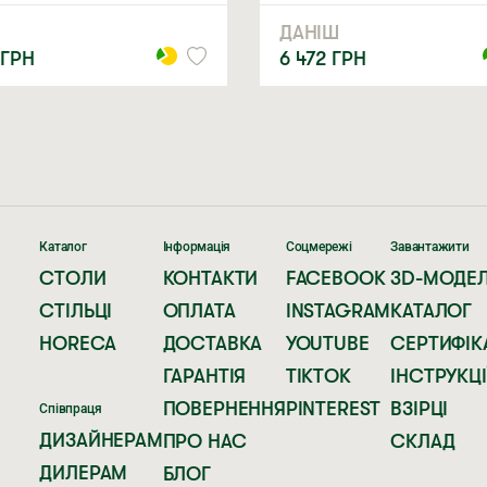
ДАНІШ
ГРН
6 472
ГРН
Каталог
Інформація
Соцмережі
Завантажити
СТОЛИ
КОНТАКТИ
FACEBOOK
3D-МОДЕЛ
СТІЛЬЦІ
ОПЛАТА
INSTAGRAM
КАТАЛОГ
HORECA
ДОСТАВКА
YOUTUBE
СЕРТИФІК
ГАРАНТІЯ
TIKTOK
ІНСТРУКЦІ
ПОВЕРНЕННЯ
PINTEREST
ВЗІРЦІ
Співпраця
ДИЗАЙНЕРАМ
ПРО НАС
СКЛАД
ДИЛЕРАМ
БЛОГ