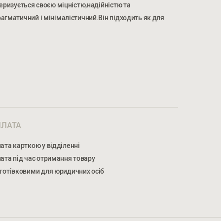
теризується своєю міцністю,надійністю та
агматичний і мінімалістичний.Він підходить як для
МЕР ТЕЛЕФОНУ *
НОМЕР ТЕЛЕФОНУ *
ЛАТА
ата карткою у відділенні
ата під час отримання товару
готівковими для юридичних осіб
жуєтеся на обробку персональних даних