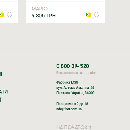
МАРІО
4 305
ГРН
0 800 314 520
Безкоштовна гаряча лінія
І
Фабрика LORI
вул. Артема Амеліна, 26
АТИ
Полтава, Україна, 36000
Ї
Працюємо з 9 до 18
info@lori.com.ua
НА ПОЧАТОК ↑