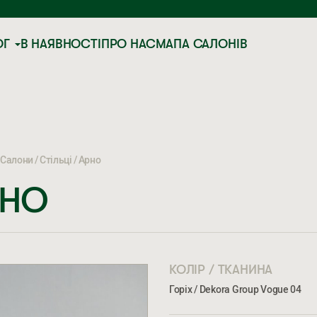
ОГ
В НАЯВНОСТІ
ПРО НАС
МАПА САЛОНІВ
Салони
Стільці
Арно
РНО
КОЛІР / ТКАНИНА
Горіх / Dekora Group Vogue 04