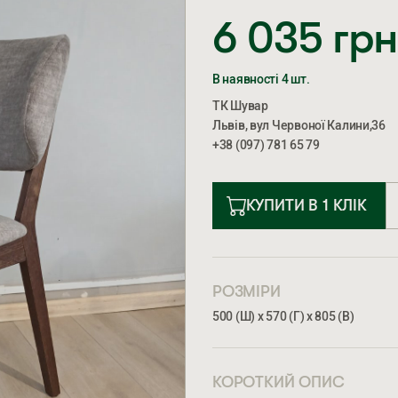
6 035
грн
В наявності 4 шт.
ТК Шувар
Львів, вул Червоної Калини,36
+38 (097) 781 65 79
КУПИТИ В 1 КЛІК
РОЗМІРИ
500 (Ш) х 570 (Г) х 805 (В)
КОРОТКИЙ ОПИС