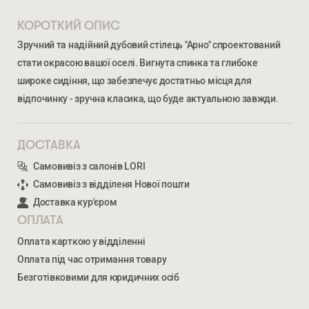
КОРОТКИЙ ОПИС
Зручний та надійний дубовий стілець "Арно" спроектований
стати окрасою вашої оселі. Вигнута спинка та глибоке
широке сидіння, що забезпечує достатньо місця для
відпочинку - зручна класика, що буде актуальною завжди.
ДОСТАВКА
Самовивіз з салонів LORI
Ми відкриті для співпраці з компаніями, які займаються
облаштуванням житлової та комерційної нерухомості
Самовивіз з відділеня Нової пошти
Доставка кур'єром
ОПЛАТА
ВВЕДІТЬ ВАШЕ ПРІЗВИЩЕ ТА ІМ’Я *
Оплата карткою у відділенні
Оплата під час отримання товару
АРНО
6 035
ГРН
Безготівковими для юридичних осіб
НОМЕР ТЕЛЕФОНУ *