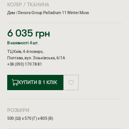
КОЛІР / ТКАНИНА
Дим / Decora Group Palladium 11 Winter Moss
6 035
грн
В наявності 4 шт.
ТЦ Київ, 4-й поверх,
Полтава, вул. Зіньківська, 6/1А
+38 (093) 170 78 81
КУПИТИ В 1 КЛІК
РОЗМІРИ
500 (Ш) х 570 (Г) х 805 (В)