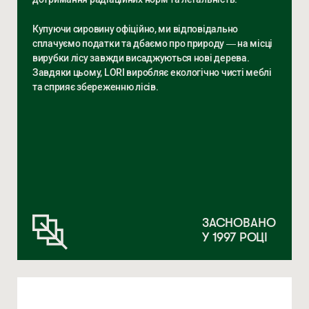
Купуючи сировину офіційно, ми відповідально
сплачуємо податки та дбаємо про природу — на місці
вирубки лісу завжди висаджуються нові дерева.
Завдяки цьому, LORI виробляє екологічно чисті меблі
та сприяє збереженню лісів.
ЗАСНОВАНО
У 1997 РОЦІ