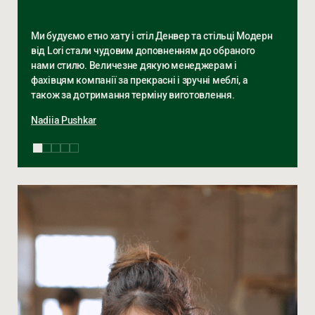
Ми будуємо етно хату і стіл Денвер та стільці Модерн
від Lori стали чудовим доповненням до обраного
нами стилю. Величезне дякую менеджерам і
фахівцям компанії за прекрасні і зручні меблі, а
також за дотримання терміну виготовлення.
Nadiia Pushkar