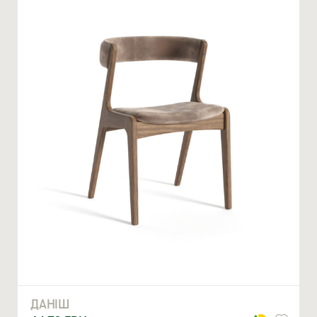
Ми відкриті для співпраці з компаніями, які займаються
облаштуванням житлової та комерційної нерухомості
ВВЕДІТЬ ВАШЕ ПРІЗВИЩЕ ТА ІМ’Я *
ДАНІШ
НОМЕР ТЕЛЕФОНУ *