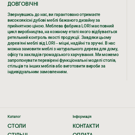
ДОВГОВІЧНІ
Звернувшись до нас, ви гарантовано отримаєте
високоякісні дубові меблі бажаного дизайну за
прийнятною ціною. Меблева фабрика LORI має повний
цикл виробництва, на кожному етапі якого відбувається
ретельний контроль якості продукції. Завдяки цьому
дерев’яні меблі від LORI – міцні, надійні та зручні. В нас
можна замовити меблі з натурального дерева для дому,
офісу та закладів громадського харчування. Ми можемо
запропонувати перевірені функціональні моделі столів,
стільців та інших меблів або виготовити вироби за
індивідуальним замовленням.
ДЕРЕВ’ЯНІ МЕБЛІ – РІЗНОВИДИ,
ХАРАКТЕРИСТИКИ, ЦІНИ ВІД ВИРОБНИКА
LORI
Уже не одне десятиліття ми виготовляємо елітні меблі з
дерева дуба за доступною ціною. Численні клієнти в
Каталог
Інформація
Україні та країнах ЄС замовляють у нас.
СТОЛИ
КОНТАКТИ
ЕКСКЛЮЗИВНІ ДЕРЕВ’ЯНІ МЕБЛІ
СТІЛЬЦІ
ОПЛАТА