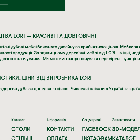
ТВА LORI — КРАСИВІ ТА ДОВГОВІЧНІ
кісні дубові меблі бажаного дизайну за прийнятною ціною. Меблева 
ості продукції. Завдяки цьому дерев’яні меблі від LORI – міцні, наді
дського харчування. Ми можемо запропонувати перевірені функціонал
ИСТИКИ, ЦІНИ ВІД ВИРОБНИКА LORI
 дерева дуба за доступною ціною. Численні клієнти в Україні та краї
ТВА LORI — КРАСИВІ ТА ДОВГОВІЧНІ
кісні дубові меблі бажаного дизайну за прийнятною ціною. Меблева 
ості продукції. Завдяки цьому дерев’яні меблі від LORI – міцні, наді
Каталог
Інформація
Соцмережі
Завантажити
дського харчування. Ми можемо запропонувати перевірені функціонал
СТОЛИ
КОНТАКТИ
FACEBOOK
3D-МОДЕЛ
СТІЛЬЦІ
ОПЛАТА
INSTAGRAM
КАТАЛОГ