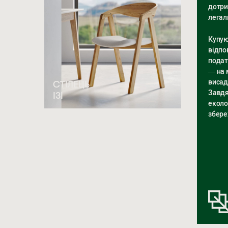
дотри
легал
Купую
відпо
подат
— на 
висад
СТІЛЕЦЬ
Завдя
ІЗІ
еколо
збере