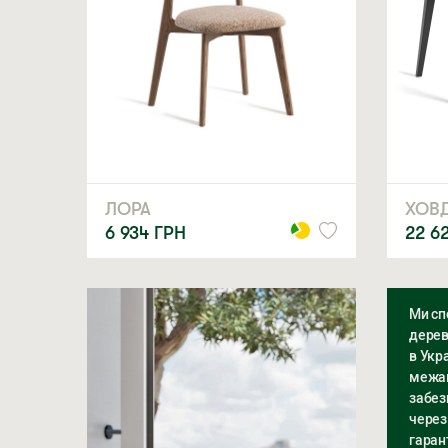
ЛОРА
ХОВ
6 934
ГРН
22 6
Ми сп
дерев
в Укра
межам
забез
через
гаран