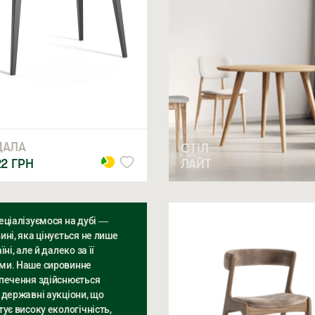
ДАЛА
СТІЛ
ЛАЙТ
22
ГРН
еціалізуємося на дубі —
ині, яка цінується не лише
їні, але й далеко за її
и. Наше сировинне
печення здійснюється
 державні аукціони, що
тує високу екологічність,