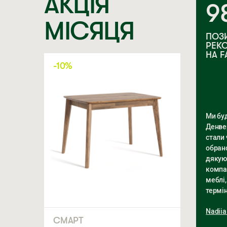
АКЦІЯ
9
МІСЯЦЯ
ПОЗ
РЕК
НА 
-10%
Ми буд
Денвер
стали
обран
дякую
компан
меблі,
термін
Nadiia
СМАРТ