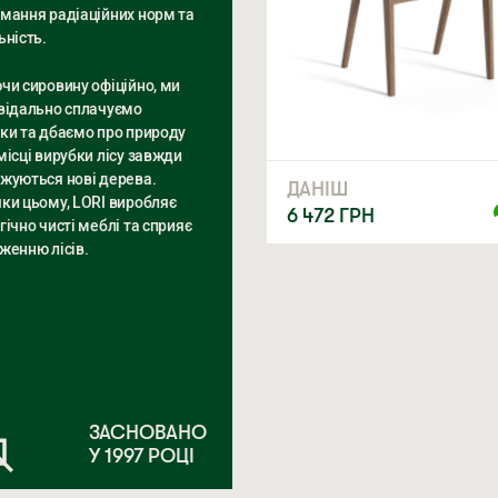
мання радіаційних норм та
ьність.
чи сировину офіційно, ми
відально сплачуємо
ки та дбаємо про природу
місці вирубки лісу завжди
жуються нові дерева.
ДАНІШ
ки цьому, LORI виробляє
6 472
ГРН
гічно чисті меблі та сприяє
женню лісів.
ЗАСНОВАНО
У 1997 РОЦІ