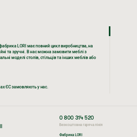
фабрика LORI має повний цикл виробництва, на
йні та зручні. В нас можна замовити меблі з
ьні моделі столів, стільців та інших меблів або
нах ЄС замовляють у нас.
фабрика LORI має повний цикл виробництва, на
йні та зручні. В нас можна замовити меблі з
0 800 314 520
ьні моделі столів, стільців та інших меблів або
Безкоштовна гаряча лінія
І
Фабрика LORI