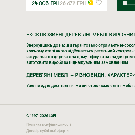
24 005
ГРН
26 672
ГРН
ЕКСКЛЮЗИВНІ ДЕРЕВ’ЯНІ МЕБЛІ ВИРОБНИЦ
Звернувшись до нас, ви гарантовано отримаєте високоя
кожному етапі якого відбувається ретельний контроль як
натурального дерева для дому, офісу та закладів грома
виготовити вироби за індивідуальним замовленням.
ДЕРЕВ’ЯНІ МЕБЛІ – РІЗНОВИДИ, ХАРАКТЕР
Уже не одне десятиліття ми виготовляємо елітні меблі з
ЕКСКЛЮЗИВНІ ДЕРЕВ’ЯНІ МЕБЛІ ВИРОБНИЦ
Звернувшись до нас, ви гарантовано отримаєте високоя
кожному етапі якого відбувається ретельний контроль як
© 1997–2026 LORI
натурального дерева для дому, офісу та закладів грома
Політика конфіденційності
виготовити вироби за індивідуальним замовленням.
Договір публічної оферти