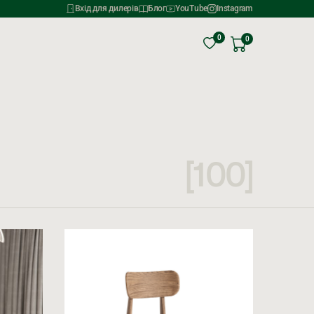
Вхід для дилерів
Блог
YouTube
Instagram
0
0
[100]