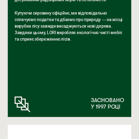
Купуючи сировину офіційно, ми відповідально
сплачуємо податки та дбаємо про природу — на місці
вирубки лісу завжди висаджуються нові дерева.
Завдяки цьому, LORI виробляє екологічно чисті меблі
та сприяє збереженню лісів.
ЗАСНОВАНО
У 1997 РОЦІ