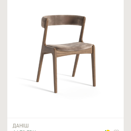
Ми відкриті для співпраці з компаніями, які займаються
облаштуванням житлової та комерційної нерухомості
ВВЕДІТЬ ВАШЕ ПРІЗВИЩЕ ТА ІМ’Я *
ДАНІШ
НОМЕР ТЕЛЕФОНУ *