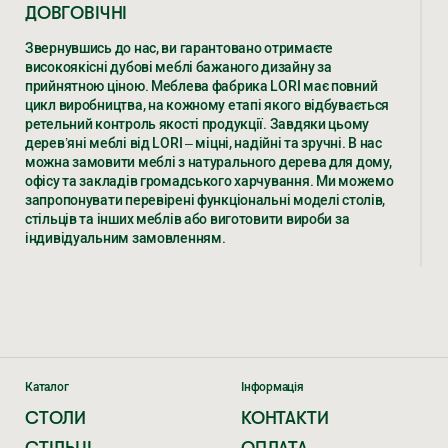
ДОВГОВІЧНІ
Звернувшись до нас, ви гарантовано отримаєте
високоякісні дубові меблі бажаного дизайну за
прийнятною ціною. Меблева фабрика LORI має повний
цикл виробництва, на кожному етапі якого відбувається
ретельний контроль якості продукції. Завдяки цьому
дерев’яні меблі від LORI – міцні, надійні та зручні. В нас
можна замовити меблі з натурального дерева для дому,
офісу та закладів громадського харчування. Ми можемо
запропонувати перевірені функціональні моделі столів,
стільців та інших меблів або виготовити вироби за
індивідуальним замовленням.
ДЕРЕВ’ЯНІ МЕБЛІ – РІЗНОВИДИ,
ХАРАКТЕРИСТИКИ, ЦІНИ ВІД ВИРОБНИКА
LORI
Уже не одне десятиліття ми виготовляємо елітні меблі з
дерева дуба за доступною ціною. Численні клієнти в
Каталог
Інформація
Україні та країнах ЄС замовляють у нас.
СТОЛИ
КОНТАКТИ
ЕКСКЛЮЗИВНІ ДЕРЕВ’ЯНІ МЕБЛІ
СТІЛЬЦІ
ОПЛАТА