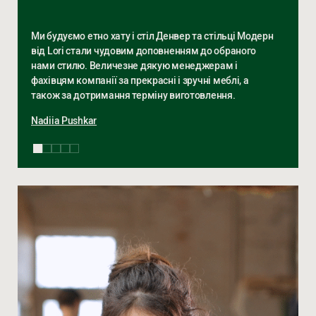
Ми будуємо етно хату і стіл Денвер та стільці Модерн
від Lori стали чудовим доповненням до обраного
нами стилю. Величезне дякую менеджерам і
фахівцям компанії за прекрасні і зручні меблі, а
також за дотримання терміну виготовлення.
Nadiia Pushkar