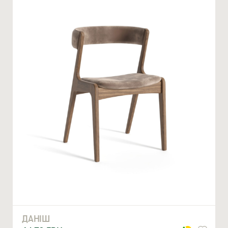
Ми відкриті для співпраці з компаніями, які займаються
облаштуванням житлової та комерційної нерухомості
ВВЕДІТЬ ВАШЕ ПРІЗВИЩЕ ТА ІМ’Я *
ДАНІШ
НОМЕР ТЕЛЕФОНУ *