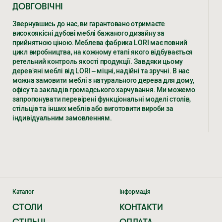
ДОВГОВІЧНІ
Звернувшись до нас, ви гарантовано отримаєте
високоякісні дубові меблі бажаного дизайну за
прийнятною ціною. Меблева фабрика LORI має повний
цикл виробництва, на кожному етапі якого відбувається
ретельний контроль якості продукції. Завдяки цьому
дерев’яні меблі від LORI – міцні, надійні та зручні. В нас
можна замовити меблі з натурального дерева для дому,
офісу та закладів громадського харчування. Ми можемо
запропонувати перевірені функціональні моделі столів,
стільців та інших меблів або виготовити вироби за
індивідуальним замовленням.
ДЕРЕВ’ЯНІ МЕБЛІ – РІЗНОВИДИ,
ХАРАКТЕРИСТИКИ, ЦІНИ ВІД ВИРОБНИКА
LORI
Уже не одне десятиліття ми виготовляємо елітні меблі з
дерева дуба за доступною ціною. Численні клієнти в
Каталог
Інформація
Україні та країнах ЄС замовляють у нас.
СТОЛИ
КОНТАКТИ
ЕКСКЛЮЗИВНІ ДЕРЕВ’ЯНІ МЕБЛІ
СТІЛЬЦІ
ОПЛАТА