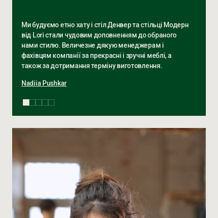
Ми будуємо етно хату і стіл Денвер та стільці Модерн
від Lori стали чудовим доповненням до обраного
нами стилю. Величезне дякую менеджерам і
фахівцям компанії за прекрасні і зручні меблі, а
також за дотримання терміну виготовлення.
Nadiia Pushkar