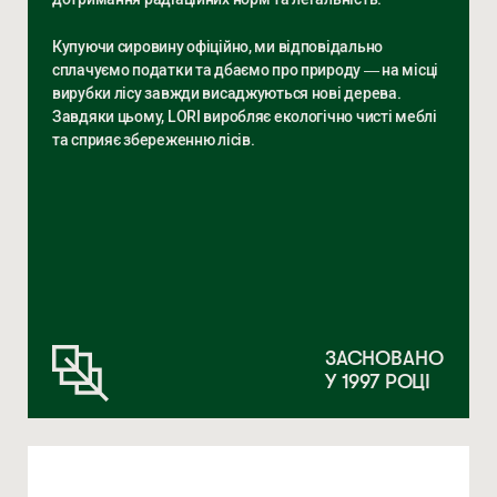
Купуючи сировину офіційно, ми відповідально
сплачуємо податки та дбаємо про природу — на місці
вирубки лісу завжди висаджуються нові дерева.
Завдяки цьому, LORI виробляє екологічно чисті меблі
та сприяє збереженню лісів.
ЗАСНОВАНО
У 1997 РОЦІ